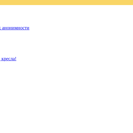
х анонимности
 кресла!