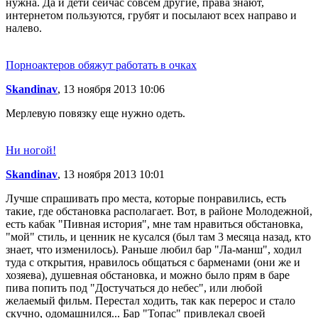
нужна. Да и дети сейчас совсем другие, права знают,
интернетом пользуются, грубят и посылают всех направо и
налево.
Порноактеров обяжут работать в очках
Skandinav
, 13 ноября 2013 10:06
Мерлевую повязку еще нужно одеть.
Ни ногой!
Skandinav
, 13 ноября 2013 10:01
Лучше спрашивать про места, которые понравились, есть
такие, где обстановка располагает. Вот, в районе Молодежной,
есть кабак "Пивная история", мне там нравиться обстановка,
"мой" стиль, и ценник не кусался (был там 3 месяца назад, кто
знает, что изменилось). Раньше любил бар "Ла-манш", ходил
туда с открытия, нравилось общаться с барменами (они же и
хозяева), душевная обстановка, и можно было прям в баре
пива попить под "Достучаться до небес", или любой
желаемый фильм. Перестал ходить, так как перерос и стало
скучно, одомашнился... Бар "Топас" привлекал своей