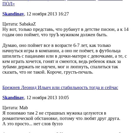
ПОЛ»
Skandinav
, 12 ноября 2013 16:27
Цитата: SabakaZ
Ну вот, только представь, что рубанут в детстве писюн, а к 14
годам оно поймет, что труЪ мужиком должен быть.
Думаю, оно поймет все в возрасте 6-7 лет, как только
начнуться игры в компании, а оно не поёмет, в футбольца
шпилить с пацанами или в дочки-матери с девочками, а те, с
кем играть хочется, гонят и смеются, ведь ребенок язык за
зубами держать не научен, мог и люпнуть, спалиться так
сказать, что не такой. Короче, грусть-печаль.
Брежнев Леонид Ильич или стабильность тогда и сейчас
Skandinav
, 12 ноября 2013 10:05
Цитата: Mab
Я понимаю там 2 не страшных мужика целуются в
романтической обстановке, потому что любят друг друга.
А это просто... нет слов буэээ