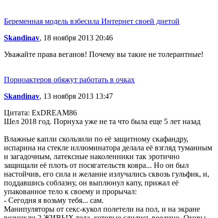
Беременная модель взбесила Интернет своей диетой
Skandinav
, 18 ноября 2013 20:46
Уважайте права веганов! Почему вы такие не толерантные!
Порноактеров обяжут работать в очках
Skandinav
, 13 ноября 2013 13:47
Цитата: ExDREAM86
Шел 2018 год. Порнуха уже не та что была еще 5 лет назад
Влажные капли скользили по её защитному скафандру,
испарина на стекле иллюминатора делала её взгляд туманным
и загадочным, латексные наколенники так эротично
защищали её плоть от посягательств ковра... Но он был
настойчив, его сила и желание излучались сквозь гульфик, и,
поддавшись соблазну, он выплюнул капу, прижал её
упакованное тело к своему и прорычал:
- Сегодня я возьму тебя... сам.
Манипуляторы от секс-кукол полетели на пол, и на экране
возникли 2 ЖИВЫХ тела, которые слились воедино. Оковы