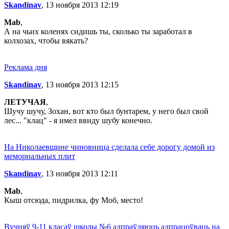
Skandinav
, 13 ноября 2013 12:19
Mab
,
А на чьих коленях сидишь ты, сколько ты заработал в
колхозах, чтобы вякать?
Реклама дня
Skandinav
, 13 ноября 2013 12:15
ЛЕТУЧАЯ
,
Шучу шучу, Зохан, вот кто был бунтарем, у него был свой
лес... "клац" - я имел ввиду шубу конечно.
На Николаевщине чиновница сделала себе дорогу домой из
мемориальных плит
Skandinav
, 13 ноября 2013 12:11
Mab
,
Кыш отсюда, пидрилка, фу Моб, место!
Вучняў 9-11 класаў школы №6 адпраўляюць адпрацоўваць на