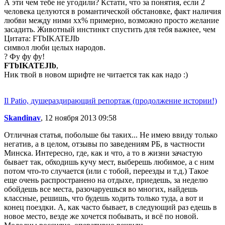
А эти чем тебе не угодили? Кстати, что за понятия, если 2
человека целуются в романтической обстановке, факт наличия
любви между ними хх% примерно, возможно просто желание
засадить. Животный инстинкт спустить для тебя важнее, чем
Цитата: FTbIKATEJIb
символ люби целых народов.
? Фу фу фу!
FTbIKATEJIb
,
Ник твой в новом шрифте не читается так как надо :)
Il Patio, душераздирающий репортаж (продолжение истории!)
Skandinav
, 12 ноября 2013 09:58
Отличная статья, побольше бы таких... Не имею ввиду только
негатив, а в целом, отзывы по заведениям РБ, в частности
Минска. Интересно, где, как и что, а то в жизни зачастую
бывает так, обходишь кучу мест, выберешь любимое, а с ним
потом что-то случается (или с тобой, переезды и т.д.) Такое
еще очень распространено на отдыхе, приедешь, за неделю
обойдешь все места, разочаруешься во многих, найдешь
классные, решишь, что будешь ходить только туда, а вот и
конец поездки. А, как часто бывает, в следующий раз едешь в
новое место, везде же хочется побывать, и всё по новой.