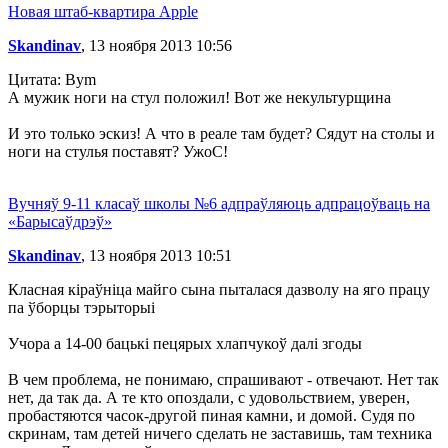
Новая штаб-квартира Apple
Skandinav
, 13 ноября 2013 10:56
Цитата: Bym
А мужик ноги на стул положил! Вот же некультурщина
И это только эскиз! А что в реале там будет? Сядут на столы и
ноги на стулья поставят? УжоС!
Вучняў 9-11 класаў школы №6 адпраўляюць адпрацоўваць на
«Барысаўдрэў»
Skandinav
, 13 ноября 2013 10:51
Класная кіраўніца майго сына пыталася дазволу на яго працу
па ўборцы тэрыторыі
Учора а 14-00 бацькі пецярых хлапчукоў далі згоды
В чем проблема, не понимаю, спрашивают - отвечают. Нет так
нет, да так да. А те кто опоздали, с удовольствием, уверен,
пробастяются часок-другой пиная камни, и домой. Судя по
скринам, там детей ничего сделать не заставишь, там техника