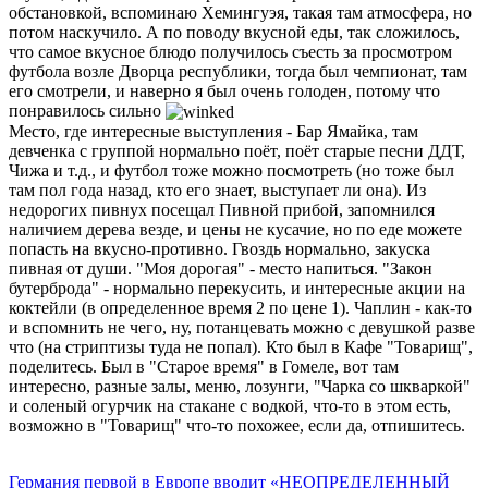
обстановкой, вспоминаю Хемингуэя, такая там атмосфера, но
потом наскучило. А по поводу вкусной еды, так сложилось,
что самое вкусное блюдо получилось съесть за просмотром
футбола возле Дворца республики, тогда был чемпионат, там
его смотрели, и наверно я был очень голоден, потому что
понравилось сильно
Место, где интересные выступления - Бар Ямайка, там
девченка с группой нормально поёт, поёт старые песни ДДТ,
Чижа и т.д., и футбол тоже можно посмотреть (но тоже был
там пол года назад, кто его знает, выступает ли она). Из
недорогих пивнух посещал Пивной прибой, запомнился
наличием дерева везде, и цены не кусачие, но по еде можете
попасть на вкусно-противно. Гвоздь нормально, закуска
пивная от души. "Моя дорогая" - место напиться. "Закон
бутерброда" - нормально перекусить, и интересные акции на
коктейли (в определенное время 2 по цене 1). Чаплин - как-то
и вспомнить не чего, ну, потанцевать можно с девушкой разве
что (на стриптизы туда не попал). Кто был в Кафе "Товарищ",
поделитесь. Был в "Старое время" в Гомеле, вот там
интересно, разные залы, меню, лозунги, "Чарка со шкваркой"
и соленый огурчик на стакане с водкой, что-то в этом есть,
возможно в "Товарищ" что-то похожее, если да, отпишитесь.
Германия первой в Европе вводит «НЕОПРЕДЕЛЕННЫЙ