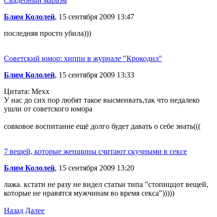
Свадебный маразм
Блим Кололей
, 15 сентября 2009 13:47
последняя просто убила)))
Советский юмор: хиппи в журнале "Крокодил"
Блим Кололей
, 15 сентября 2009 13:33
Цитата: Mexx
У нас до сих пор любят такое высмеивать,так что недалеко
ушли от советского юмора
совковое воспитание ещё долго будет давать о себе знать(((
7 вещей, которые женщины считают скучными в сексе
Блим Кололей
, 15 сентября 2009 13:20
лажа. кстати не разу не видел статьи типа "стопиццот вещей,
которые не нравятся мужчинам во время секса")))))
Назад
Далее