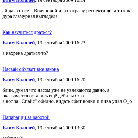
Блим Кололей
, 19 сентября 2009 16:24
ай да фотосет! Водяновой и фотографу респектище! а то как
дура гламурная выглядела
Как научиться драться?
Блим Кололей
, 19 сентября 2009 16:23
а нахрена драться-то?
Насвай объявят вне закона
Блим Кололей
, 19 сентября 2009 16:20
блин, думал что насом уже не увлекаются давно, а
оказывается остались ещё дебилы О_о
а вот за "Спайс" обидно. видать сбыт водки и пива упал О_о
Папарацци за работой
Блим Кололей
, 19 сентября 2009 13:30