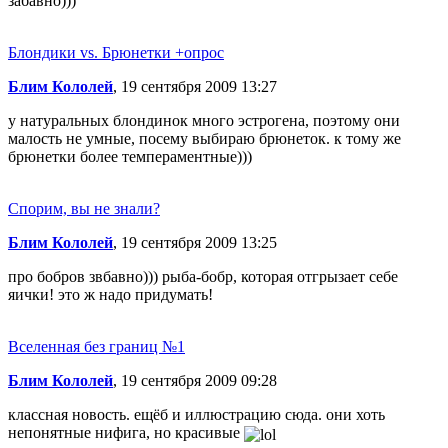
забавно)))
Блондики vs. Брюнетки +опрос
Блим Кололей
, 19 сентября 2009 13:27
у натуральных блондинок много эстрогена, поэтому они
малость не умные, посему выбираю брюнеток. к тому же
брюнетки более темпераментные)))
Спорим, вы не знали?
Блим Кололей
, 19 сентября 2009 13:25
про бобров звбавно))) рыба-бобр, которая отгрызает себе
яички! это ж надо придумать!
Вселенная без границ №1
Блим Кололей
, 19 сентября 2009 09:28
классная новость. ещёб и иллюстрацию сюда. они хоть
непонятные нифига, но красивые