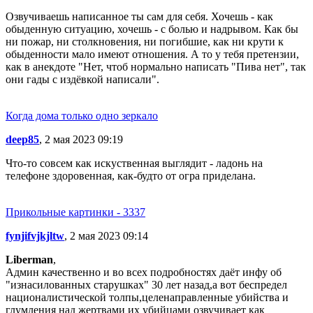
Озвучиваешь написанное ты сам для себя. Хочешь - как
обыденную ситуацию, хочешь - с болью и надрывом. Как бы
ни пожар, ни столкновения, ни погибшие, как ни крути к
обыденности мало имеют отношения. А то у тебя претензии,
как в анекдоте "Нет, чтоб нормально написать "Пива нет", так
они гады с издёвкой написали".
Когда дома только одно зеркало
deep85
, 2 мая 2023 09:19
Что-то совсем как искуственная выглядит - ладонь на
телефоне здоровенная, как-будто от огра приделана.
Прикольные картинки - 3337
fynjifvjkjltw
, 2 мая 2023 09:14
Liberman
,
Админ качественно и во всех подробностях даёт инфу об
"изнасилованных старушках" 30 лет назад,а вот беспредел
националистической толпы,целенаправленные убийства и
глумления над жертвами их убийцами озвучивает как