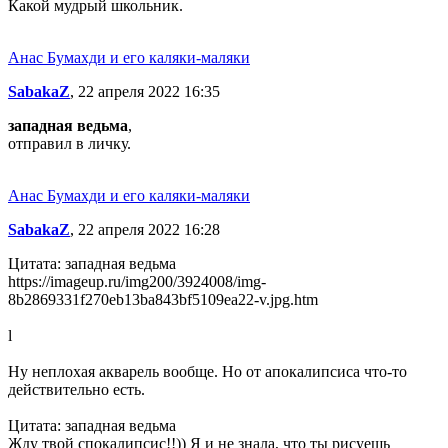
Какой мудрый школьник.
Анас Бумахди и его каляки-маляки
SabakaZ
, 22 апреля 2022 16:35
западная ведьма
,
отправил в личку.
Анас Бумахди и его каляки-маляки
SabakaZ
, 22 апреля 2022 16:28
Цитата: западная ведьма
https://imageup.ru/img200/3924008/img-
8b2869331f270eb13ba843bf5109ea22-v.jpg.htm
l
Ну неплохая акварель вообще. Но от апокалипсиса что-то
действительно есть.
Цитата: западная ведьма
Жду твой спокалипсис!!)) Я и не знала, что ты рисуешь