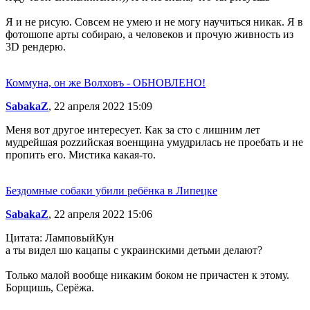
Я и не рисую. Совсем не умею и не могу научиться никак. Я в
фотошопе арты собираю, а человеков и прочую живность из
3D рендерю.
Коммуна, он же Волховъ - ОБНОВЛЕНО!
SabakaZ
, 22 апреля 2022 15:09
Меня вот другое интересует. Как за сто с лишним лет
мудрейшая роzzийская военщина умудрилась не проебать и не
пропить его. Мистика какая-то.
Бездомные собаки убили ребёнка в Липецке
SabakaZ
, 22 апреля 2022 15:06
Цитата: ЛамповыйКун
а ты видел шо кацапы с украинскими детьми делают?
Только малой вообще никаким боком не причастен к этому.
Борщишь, Серёжа.