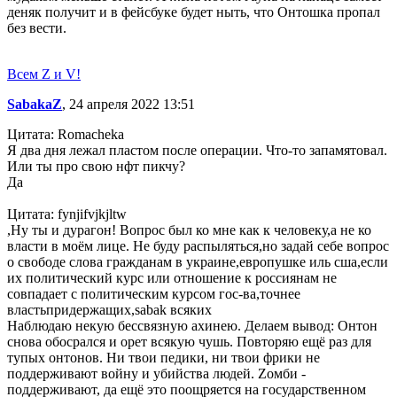
деняк получит и в фейсбуке будет ныть, что Онтошка пропал
без вести.
Всем Z и V!
SabakaZ
, 24 апреля 2022 13:51
Цитата: Romacheka
Я два дня лежал пластом после операции. Что-то запамятовал.
Или ты про свою нфт пикчу?
Да
Цитата: fynjifvjkjltw
,Ну ты и дурагон! Вопрос был ко мне как к человеку,а не ко
власти в моём лице. Не буду распыляться,но задай себе вопрос
о свободе слова гражданам в украине,европушке иль сша,если
их политический курс или отношение к россиянам не
совпадает с политическим курсом гос-ва,точнее
властьпридержащих,sabak всяких
Наблюдаю некую бессвязную ахинею. Делаем вывод: Онтон
снова обосрался и орет всякую чушь. Повторяю ещё раз для
тупых онтонов. Ни твои педики, ни твои фрики не
поддерживают войну и убийства людей. Zомби -
поддерживают, да ещё это поощряется на государственном