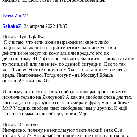
Всем Z и V!
SabakaZ
, 24 апреля 2022 13:35
Цитата: fynjifvjkjltw
,Я считаю, что если люди выражением своих либо
национальных либо патриотических эмоций,чувств и
действий не несут ни кому зла или вреда,то это их
дело,поэтому ЭТИ фото не считаю уебанским,а лишь их какой
то позицией или мнением по данной ситуации. Как то так
«на Львов», «бейте нацистов» Хм. Так и запишем: не несут
вреда. Пнятненько. Тогда лозунг «на Москву! Ебашь
онтонов!» тоже ок. Ок.
И почему, интересно, твоя свобода слова распространяется
исключительно на Zклоунов? А как же свобода слова для тех,
кого садят и штрафуют за слово «мир» и фразу «нет войне»?
Мм? У одних свобода явно свободнее, чем у других. И ещё
кто-то тут мямлит насчёт двуличия. Мде.
Цитата: Свистун
Интересно, почему не используют тактический знак О, а
только V и Z? Это ж даёт дополнительное пространство для