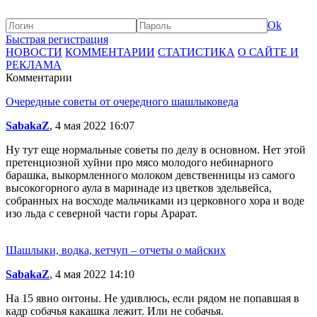
Ok
Быстрая регистрация
НОВОСТИ
КОММЕНТАРИИ
СТАТИСТИКА
О САЙТЕ И
РЕКЛАМА
Комментарии
Очередные советы от очередного шашлыковеда
SabakaZ
, 4 мая 2022 16:07
Ну тут еще нормальные советы по делу в основном. Нет этой
претенциозной хуйни про мясо молодого небинарного
барашка, выкормленного молоком девственницы из самого
высокогорного аула в маринаде из цветков эдельвейса,
собранных на восходе мальчиками из церковного хора и воде
изо льда с северной части горы Арарат.
Шашлыки, водка, кетчуп – отчеты о майских
SabakaZ
, 4 мая 2022 14:10
На 15 явно онтоны. Не удивлюсь, если рядом не попавшая в
кадр собачья какашка лежит. Или не собачья.