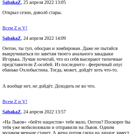
SabakaZ
, 25 апреля 2022 13:05
Открыл сезон, доволб стары.
Всем Z и V!
SabakaZ
, 24 апреля 2022 14:09
Онтон, ты туп, обосран и зомбирован. Даже не пытайся
выкручиваться по заветам твоего анального закадыки
Игорька. Лучше почитай, что из себя высирают типичные
представители Z-особей. Из последнего - фееричный опус
ебанько Охлобыстина. Тогда, может, дойдёт хоть что-то.
А вообще нет, не дойдёт. Доходить не во что.
Всем Z и V!
SabakaZ
, 24 апреля 2022 13:57
«На Львов» «бейте нацистов» тебе мало, Онтон? Поскорее бы
тебя уже мобилизовали и отправили на Львов. Одним
мудаком меньше станет. А жена потом гауна на лапаце замест