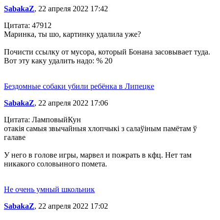
SabakaZ
, 22 апреля 2022 17:42
Цитата: 47912
Маринка, ты шо, картинку удалила уже?
Почисти ссылку от мусора, который Бонана засовывает туда.
Вот эту каку удалить надо: % 20
Бездомные собаки убили ребёнка в Липецке
SabakaZ
, 22 апреля 2022 17:06
Цитата: ЛамповыйКун
отакія самыя звычайныя хлопчыкі з салаўіным памётам ў
галаве
У него в голове игры, марвел и пожрать в кфц. Нет там
никакого соловьиного помета.
Не очень умный школьник
SabakaZ
, 22 апреля 2022 17:02