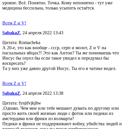
уровне. Всё. Понятно. Точка. Кому непонятно - тут уже
медицина бессильна, только усыпить остаётся.
Всем Z и V!
SabakaZ
, 24 апреля 2022 13:43
Цитата: Romacheka
А 20-е, это как вообще - ссср, серп и молот, Z и V на
пасхальных яйцах?! Это как Антон? Ты же понимаешь что
Иисус бы охуел бы если такое увидел и передумал бы
воскресать?
Та у них уже давно другой Иисус. Ты его в чатике видел.
Всем Z и V!
SabakaZ
, 24 апреля 2022 13:38
Цитата: fynjifvjkjltw
,Однако. Чем мне или тебе мешают думать по другому или
просто жить своей жизнью люди с фоток или педики из
амстердама или фрики из волмарта?
Педики и фрики не поддерживают войну, убийства людей и
ядерный холокост, сука ты тупая зомбированная.