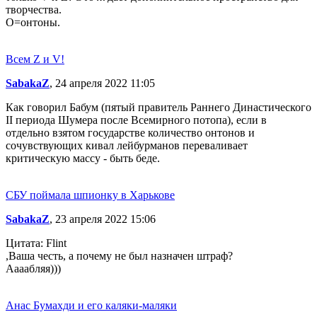
творчества.
О=онтоны.
Всем Z и V!
SabakaZ
, 24 апреля 2022 11:05
Как говорил Бабум (пятый правитель Раннего Династического
II периода Шумера после Всемирного потопа), если в
отдельно взятом государстве количество онтонов и
сочувствующих кивал лейбурманов переваливает
критическую массу - быть беде.
СБУ поймала шпионку в Харькове
SabakaZ
, 23 апреля 2022 15:06
Цитата: Flint
,Ваша честь, а почему не был назначен штраф?
Аааабляя)))
Анас Бумахди и его каляки-маляки