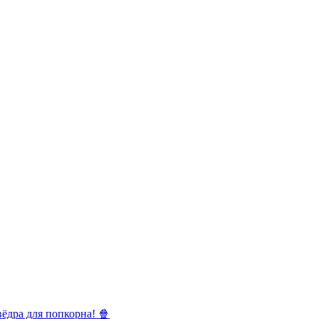
ёдра для попкорна! 🍿