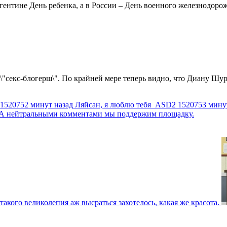
ентине День ребенка, а в России – День военного железнодорожн
 \"секс-блогерш\". По крайней мере теперь видно, что Диану Шур
1520752 минут назад
Ляйсан, я люблю тебя
ASD2
1520753 мину
г. А нейтральными комментами мы поддержим площадку.
такого великолепия аж высраться захотелось, какая же красота.