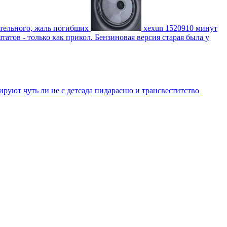
ительного, жаль погибших
xexun
1520910 минут
атов - только как прикол. Бензиновая версия старая была у
уют чуть ли не с детсада пидарасню и трансвеститство