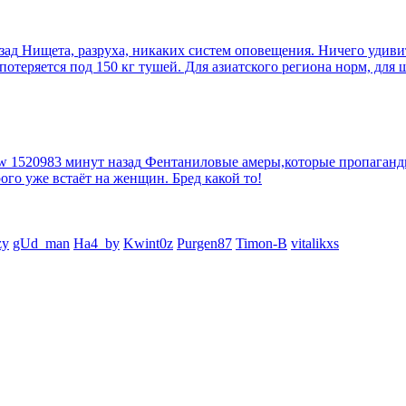
зад
Нищета, разруха, никаких систем оповещения. Ничего удив
еряется под 150 кг тушей. Для азиатского региона норм, для шт
tw
1520983 минут назад
Фентаниловые амеры,которые пропагандир
рого уже встаёт на женщин. Бред какой то!
zy
gUd_man
Ha4_by
Kwint0z
Purgen87
Timon-B
vitalikxs