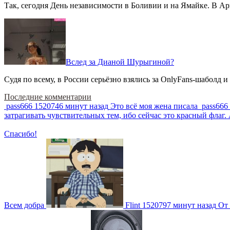
Так, сегодня День независимости в Боливии и на Ямайке. В Арг
Вслед за Дианой Шурыгиной?
Судя по всему, в России серьёзно взялись за OnlyFans-шаболд и
Последние комментарии
pass666
1520746 минут назад
Это всё моя жена писала
pass666
затрагивать чувствительных тем, ибо сейчас это красный фла
Спасибо!
Всем добра
Flint
1520797 минут назад
От 