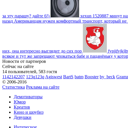
за эту парашу? дайте 6!)
xexun
1520887 минут на
назад
Американцам нужен комфортный транспорт, который не пот
них, она интересно выглядит до сих пор
fynjifvjkjl
всякое и тут же запрещают чпокаться бабе и пацанёньку у кото
Новости от партнеров
Сейчас на сайте
14 пользователей, 583 гостя
1142142207
123q123q
Agiswest
BartS
batm
Booster
by_beck
Gram
© 2006-2016
Статистика
Реклама на сайте
Демотиваторы
Юмор
Креатив
Кино и шоубиз
Девушки
Интересное