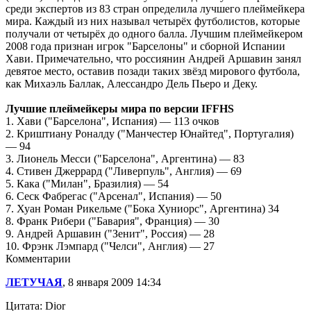
среди экспертов из 83 стран определила лучшего плеймейкера
мира. Каждый из них называл четырёх футболистов, которые
получали от четырёх до одного балла. Лучшим плеймейкером
2008 года признан игрок "Барселоны" и сборной Испании
Хави. Примечательно, что россиянин Андрей Аршавин занял
девятое место, оставив позади таких звёзд мирового футбола,
как Михаэль Баллак, Алессандро Дель Пьеро и Деку.
Лучшие плеймейкеры мира по версии IFFHS
1. Хави ("Барселона", Испания) — 113 очков
2. Криштиану Роналду ("Манчестер Юнайтед", Португалия)
— 94
3. Лионель Месси ("Барселона", Аргентина) — 83
4. Стивен Джеррард ("Ливерпуль", Англия) — 69
5. Кака ("Милан", Бразилия) — 54
6. Сеск Фабрегас ("Арсенал", Испания) — 50
7. Хуан Роман Рикельме ("Бока Хуниорс", Аргентина) 34
8. Франк Рибери ("Бавария", Франция) — 30
9. Андрей Аршавин ("Зенит", Россия) — 28
10. Фрэнк Лэмпард ("Челси", Англия) — 27
Комментарии
ЛЕТУЧАЯ
, 8 января 2009 14:34
Цитата: Dior