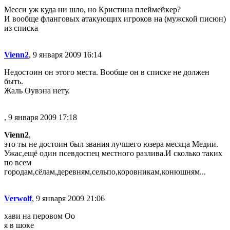
Месси уж куда ни шло, но Кристина плеймейкер?
И вообще фланговых атакующих игроков на (мужской писюн)
из списка
Vienn2
, 9 января 2009 16:14
Недостоин он этого места. Вообще он в списке не должен
быть.
Жаль Оувэна нету.
, 9 января 2009 17:18
Vienn2
,
это ты не достоин был звания лучшего юзера месяца Медии.
Ужас,ещё один псевдоспец местного разлива.И сколько таких
по всем
городам,сёлам,деревням,сельпо,коровникам,конюшням...
Verwolf
, 9 января 2009 21:06
хави на перовом Оо
я в шоке