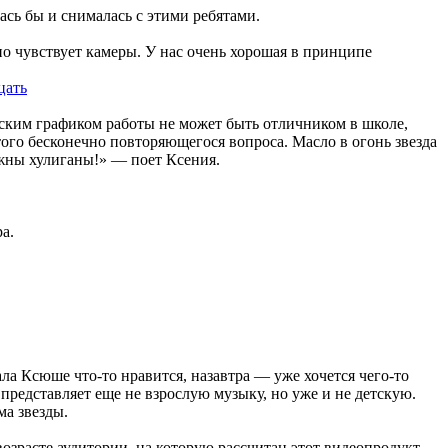
лась бы и снималась с этими ребятами.
о чувствует камеры. У нас очень хорошая в принципе
ским графиком работы не может быть отличником в школе,
того бесконечно повторяющегося вопроса. Масло в огонь звезда
жны хулиганы!» — поет Ксения.
а.
а Ксюше что-то нравится, назавтра — уже хочется чего-то
представляет еще не взрослую музыку, но уже и не детскую.
ма звезды.
возрасте аудитории, на которую рассчитан этот видеопродукт —