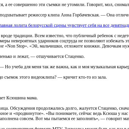
ся, а ее совершенно эти съемки не утомили. Говорит, мол, снима
 подхватывает режиссер клипа Анна Горбачевская. — Она отличн
роде традиции. Всем известно, что публичный ребенок с недет
римеры невероятных ударников соцтруда не позволяют избежать э
сне «Non Stop». «Эй, мальчишки, отложите книжки. Девочкам ну
ненько и лежат, — отшучивается Стаценко.
 Но учеба для меня так же важна, как и моя музыкальная карьер
 съемок этого видеоклипа? — кричит кто-то из зала.
чает Ксюшина мама.
ца. Обсуждения продолжались долго, жалуется Стаценко, сначал
жное и «продвинутое». «Вы понимаете, сейчас ведь Ксюша у нас 
заполнена совсем. Вот мы пытаемся ее заполнять», — говорит ма
ью соответствует формату MTV. Загвоздка может быть как раз в 