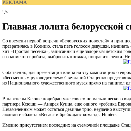
РЕКЛАМА
' />
Главная лолита белорусской с
Со времени первой встречи «Белорусских новостей» и принце
превратилась в Ксению, стала петь голосом девушки, начинать 
хит «Простая песенка», записанный еще задорным детским гол
сознание от евробита, выбросить книжки, поправить челки. Не 
Собственно, для презентации клипа на эту композицию о евром
«бессменным руководителем» Светланой Стаценко представила 
из Национального художественного музея прямо на танцпол кл
В партнеры Ксюше подобран уже совсем не мальчишеского вид
партнера Ксюши — Андрея Кунца, еще одного «ребенка Евровиде
Незамеченным может остаться девичье трио, неудачно выступ
людьми из балета «Вегас» и брейк-данс команды Hunters.
Именно присутствием последних на съемочной площадке Стацен