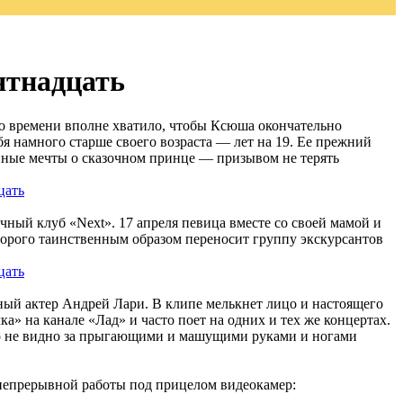
вятнадцать
го времени вполне хватило, чтобы Ксюша окончательно
бя намного старше своего возраста — лет на 19. Ее прежний
енные мечты о сказочном принце — призывом не терять
чный клуб «Next». 17 апреля певица вместе со своей мамой и
торого таинственным образом переносит группу экскурсантов
ый актер Андрей Лари. В клипе мелькнет лицо и настоящего
» на канале «Лад» и часто поет на одних и тех же концертах.
но не видно за прыгающими и машущими руками и ногами
 непрерывной работы под прицелом видеокамер: