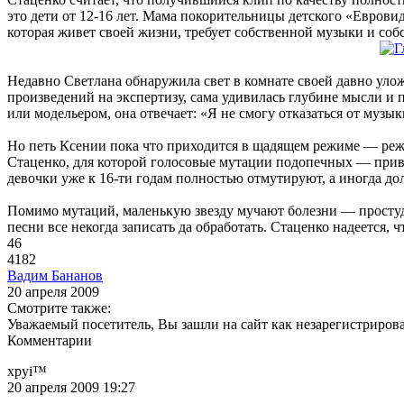
это дети от 12-16 лет. Мама покорительницы детского «Евров
которая живет своей жизни, требует собственной музыки и соб
Недавно Светлана обнаружила свет в комнате своей давно уложе
произведений на экспертизу, сама удивилась глубине мысли и п
или модельером, она отвечает: «Я не смогу отказаться от музык
Но петь Ксении пока что приходится в щадящем режиме — реже 
Стаценко, для которой голосовые мутации подопечных — привы
девочки уже к 16-ти годам полностью отмутируют, а иногда дол
Помимо мутаций, маленькую звезду мучают болезни — простуда
песни все некогда записать да обработать. Стаценко надеется, 
46
4182
Вадим Бананов
20 апреля 2009
Смотрите также:
Уважаемый посетитель, Вы зашли на сайт как незарегистриров
Комментарии
xpyi™
20 апреля 2009 19:27