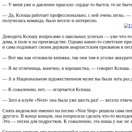
— У меня уже и давление прыгало: сердце то бьется, то не бьет
— Да, Ксюша работает профессионально, с ней очень легко, —
получилась команда, было весело и интересно.
Доводить Ксюшу вопросами о школьных успехах — уже что-то в
дома, в поле и на производстве. Однако какие-то советские п
и сама подливает своим дерзким анархистским призывом в пе
— Вот мы как отложили книжки, так они там в уголке аккурат
— Я не отличница, конечно, я хорошистка, — говорит Ксюша. —
— А в Национальном художественном музее вы были хоть раз до
— К сожалению, нет, — огорчается Ксюша.
— Зато в клубе «Next» она была уже шесть раз! — весело отве
Снять видеоклип именно на песню «Non Stop» решила сама певи
другого. В конце концов, она попросила сделать что-то молоде
Это — песни для подростков. К сожалению, эта ниша у нас не 
Стаценко считает, что получившийся клип по качеству полност