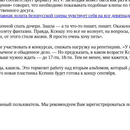
идения» говорит, что необходимо показывать подобные клипы п
ственного досуга.
нной спать дочери. Зашла — а та что-то пишет, пишет. Оказалось
олету фантазии. Правда, Ксюшу это все не волнует, на вопросы,
и, от этого стиля жизни. Я просто очень хочу петь».
участвовать в конкурсах, снижать нагрузку на репетициях. «У н
чное и обыденное дело. — Но предсказать, в каком возрасте Кс
ьше нужно ждать — до 17-ти, 18-ти. Тем не менее, мне кажется,
, кашель. Это тормозит работу над вторым альбомом, который д
что новая пластинка Ксении будет готова к концу сентября.
анный пользователь. Мы рекомендуем Вам зарегистрироваться ли