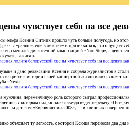
цены чувствует себя на все де
ссы-эльфа Ксении Ситник прошло чуть больше полугода, но это
фразы с «раньше, еще в детстве» и признаваться, что ощущает се
осом, сменился дискотечной композицией «Non Stop», а девств
скучать, зажигать.
узыке и данс-релаксации Ксения и собрала журналистов в столи
это третье в истории своей концертной жизни видео, сюжет ко
уба «Next».
а мужчина, переменчивую роль которого сыграл профессиональн
ния», с которым подростковая звезда ведет передачу «Пятёрочка
ившее на детском «Евровидении-2008», — в клипе их совершен
ко объясняет ту легкость, с которой Ксюша перенесла два дня