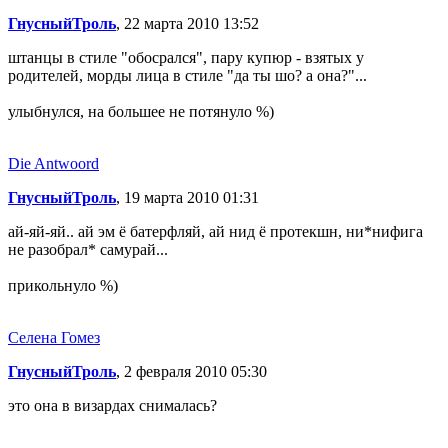
ГнусныйТроль
, 22 марта 2010 13:52
штанцы в стиле "обосрался", пару купюр - взятых у
родителей, морды лица в стиле "да ты шо? а она?"...
улыбнулся, на большее не потянуло %)
Die Antwoord
ГнусныйТроль
, 19 марта 2010 01:31
ай-яй-яй.. ай эм ё батерфляй, ай нид ё протекшн, ни*нифига
не разобрал* самурай...
прикольнуло %)
Селена Гомез
ГнусныйТроль
, 2 февраля 2010 05:30
это она в визардах снималась?