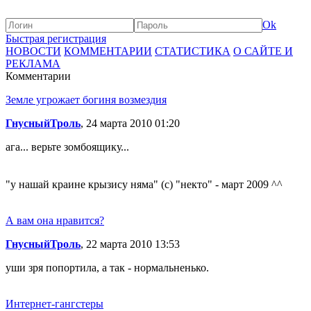
Ok
Быстрая регистрация
НОВОСТИ
КОММЕНТАРИИ
СТАТИСТИКА
О САЙТЕ И
РЕКЛАМА
Комментарии
Земле угрожает богиня возмездия
ГнусныйТроль
, 24 марта 2010 01:20
ага... верьте зомбоящику...
"у нашай краине крызису няма" (с) "некто" - март 2009 ^^
А вам она нравится?
ГнусныйТроль
, 22 марта 2010 13:53
уши зря попортила, а так - нормальненько.
Интернет-гангстеры