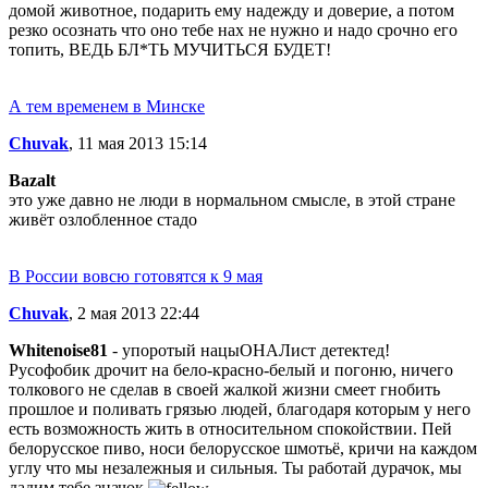
домой животное, подарить ему надежду и доверие, а потом
резко осознать что оно тебе нах не нужно и надо срочно его
топить, ВЕДЬ БЛ*ТЬ МУЧИТЬСЯ БУДЕТ!
А тем временем в Минске
Chuvak
, 11 мая 2013 15:14
Bazalt
это уже давно не люди в нормальном смысле, в этой стране
живёт озлобленное стадо
В России вовсю готовятся к 9 мая
Chuvak
, 2 мая 2013 22:44
Whitenoise81
- упоротый нацыОНАЛист детектед!
Русофобик дрочит на бело-красно-белый и погоню, ничего
толкового не сделав в своей жалкой жизни смеет гнобить
прошлое и поливать грязью людей, благодаря которым у него
есть возможность жить в относительном спокойствии. Пей
белорусское пиво, носи белорусское шмотьё, кричи на каждом
углу что мы незалежныя и сильныя. Ты работай дурачок, мы
дадим тебе значок