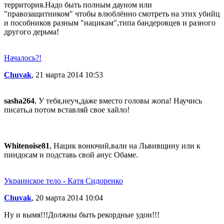
территория.Надо быть полным дауном или
"правозащитником" чтобы влюблённо смотреть на этих убийц
и пособников разным "нацикам",типа бандеровцев и разного
другого дерьма!
Началось?!
Chuvak
, 21 марта 2014 10:53
sasha264
, У тебя,неуч,даже вместо головы жопа! Научись
писать,а потом вставляй свое хайло!
Whitenoise81
, Нацик вонючий,вали на Львивщину или к
пиндосам и подставь свой анус Обаме.
Украинское тело - Катя Сидоренко
Chuvak
, 20 марта 2014 10:04
Ну и вымя!!!Должны быть рекордные удои!!!