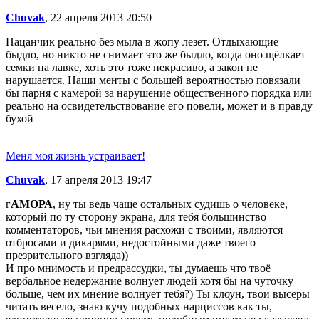
Chuvak
, 22 апреля 2013 20:50
Пацанчик реально без мыла в жопу лезет. Отдыхающие
быдло, но никто не снимает это же быдло, когда оно щёлкает
семки на лавке, хоть это тоже некрасиво, а закон не
нарушается. Наши менты с большей вероятностью повязали
бы парня с камерой за нарушение общественного порядка или
реально на освидетельствование его повели, может и в правду
бухой
Меня моя жизнь устраивает!
Chuvak
, 17 апреля 2013 19:47
г
АМОРА
, ну ты ведь чаще остальных судишь о человеке,
который по ту сторону экрана, для тебя большинство
комментаторов, чьи мнения расхожи с твоими, являются
отбросами и дикарями, недостойными даже твоего
презрительного взгляда))
И про мнимость и предрассудки, ты думаешь что твоё
вербальное недержание волнует людей хотя бы на чуточку
больше, чем их мнение волнует тебя?) Ты клоун, твои высеры
читать весело, знаю кучу подобных нарциссов как ты,