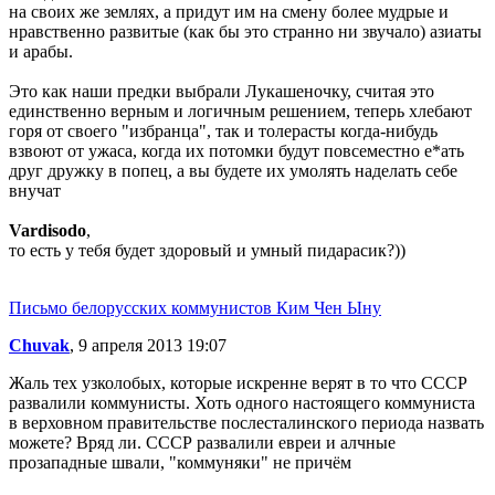
на своих же землях, а придут им на смену более мудрые и
нравственно развитые (как бы это странно ни звучало) азиаты
и арабы.
Это как наши предки выбрали Лукашеночку, считая это
единственно верным и логичным решением, теперь хлебают
горя от своего "избранца", так и толерасты когда-нибудь
взвоют от ужаса, когда их потомки будут повсеместно е*ать
друг дружку в попец, а вы будете их умолять наделать себе
внучат
Vardisodo
,
то есть у тебя будет здоровый и умный пидарасик?))
Письмо белорусских коммунистов Ким Чен Ыну
Chuvak
, 9 апреля 2013 19:07
Жаль тех узколобых, которые искренне верят в то что СССР
развалили коммунисты. Хоть одного настоящего коммуниста
в верховном правительстве послесталинского периода назвать
можете? Вряд ли. СССР развалили евреи и алчные
прозападные швали, "коммуняки" не причём