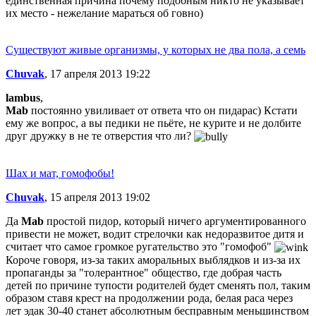
единственная причина почему подобным никто не указывает
их место - нежелание мараться об говно)
Существуют живые организмы, у которых не два пола, а семь
Chuvak
, 17 апреля 2013 19:22
lambus
,
Mab
постоянно увиливает от ответа что он пидарас) Кстати
ему же вопрос, а вы педики не пьёте, не курите и не долбите
друг дружку в не те отверстия что ли?
Шах и мат, гомофобы!
Chuvak
, 15 апреля 2013 19:02
Да
Mab
простой пидор, который ничего аргументированного
привести не может, водит стрелочки как недоразвитое дитя и
считает что самое громкое ругательство это "гомофоб"
Короче говоря, из-за таких аморальных выблядков и из-за их
пропаганды за "толерантное" общество, где добрая часть
детей по причине тупости родителей будет сменять пол, таким
образом ставя крест на продолжении рода, белая раса через
лет эдак 30-40 станет абсолютным бесправным меньшинством