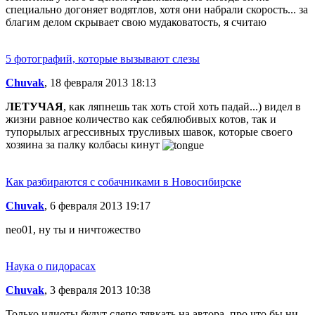
специально догоняет водятлов, хотя они набрали скорость... за
благим делом скрывает свою мудаковатость, я считаю
5 фотографий, которые вызывают слезы
Chuvak
, 18 февраля 2013 18:13
ЛЕТУЧАЯ
, как ляпнешь так хоть стой хоть падай...) видел в
жизни равное количество как себялюбивых котов, так и
тупорылых агрессивных трусливых шавок, которые своего
хозяина за палку колбасы кинут
Как разбираются с собачниками в Новосибирске
Chuvak
, 6 февраля 2013 19:17
neo01, ну ты и ничтожество
Наука о пидорасах
Chuvak
, 3 февраля 2013 10:38
Только идиоты будут слепо тявкать на автора, про что бы ни