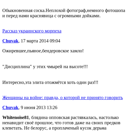
Обыкновенная соска.Неплохой фотограф,немного фотошопа
и перед нами краснявица с огромными дойками.
Рассказ украинского морпеха
Chuvak
, 17 марта 2014 09:04
Ожиревшее,пьяное,бендеровское хамло!
"Дисциплина" у этих чмырей на высоте!!!
Интересно,эта элита отожмётся хоть один раз!!!
Женщины на войне: правда, о которой не принято говорить
Chuvak
, 9 июня 2013 13:26
Whitenoise81
, блядина опповская растявкалась, настолько
ненавидит своё прошлое, что готов даже на своих предков
клеветать. Не белорус, а проплаченый кусок дерьма