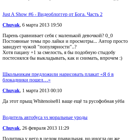
Just A Show #6 - Видеоблоггер от Бога. Часть 2
Chuvak
, 6 марта 2013 19:50
Парень сравнивает себя с маленькой девочкой? 0_0
Постоянные темы про лайки и просмотры... Автор просто
завидует чужой "популярности"..?
Хотя пацану +1 за смелость, я бы подобную стыдобу
постеснялся бы выкладывать, как и снимать, впрочем :)
Школьникам предложили нарисовать плакат «Я б в
блокадники пошел…»
Chuvak
, 1 марта 2013 00:10
Да этот прыщ Whitenoise81 ваще ещё та русофобная yёба
Водитель автобуса vs моральные уроды
Chuvak
, 26 февраля 2013 11:29
Политика у него в целом правильная, но иногда он же