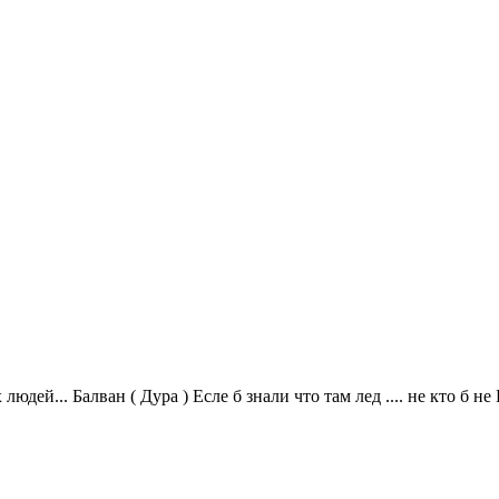
дей... Балван ( Дура ) Есле б знали что там лед .... не кто б н