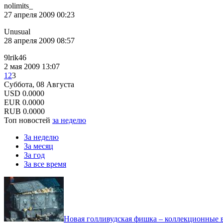
nolimits_
27 апреля 2009 00:23
Unusual
28 апреля 2009 08:57
9lrik46
2 мая 2009 13:07
1
2
3
Суббота, 08 Августа
USD
0.0000
EUR
0.0000
RUB
0.0000
Топ новостей
за неделю
За неделю
За месяц
За год
За все время
Новая голливудская фишка – коллекционные в