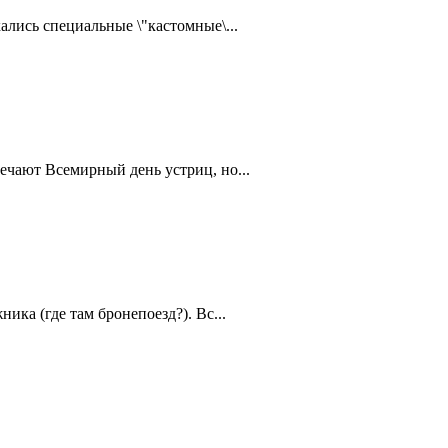
ались специальные \"кастомные\...
ечают Всемирный день устриц, но...
ика (где там бронепоезд?). Вс...