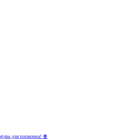
ёдра для попкорна! 🍿