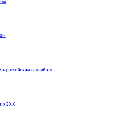
ира
367
теть российским самолётом
ино 2018