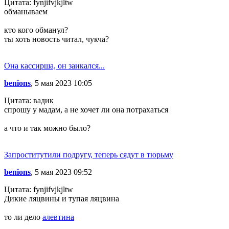
Цитата: fynjifvjkjltw
обманываем
кто кого обманул?
ты хоть новость читал, чукча?
Она кассирша, он заикался...
benions
, 5 мая 2023 10:05
Цитата: вадик
спрошу у мадам, а не хочет ли она потрахаться
а что и так можно было?
Запроститутили подругу, теперь сядут в тюрьму
benions
, 5 мая 2023 09:52
Цитата: fynjifvjkjltw
Дикие ляцвины и тупая ляцвина
то ли дело
алевтина