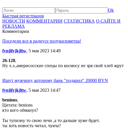
Ok
Быстрая регистрация
НОВОСТИ
КОММЕНТАРИИ
СТАТИСТИКА
О САЙТЕ И
РЕКЛАМА
Комментарии
Поседели все в радиусе полукилометра!
fynjifvjkjltw
, 5 мая 2023 14:49
26-128
,
Ну х.з.,америсосские спецы по космосу не зря свой хлеб жрут
Ищут мужчину, которому банк "подарил" 20000 BYN
fynjifvjkjltw
, 5 мая 2023 14:47
benions
,
Цитата: benions
кто кого обманул?
Ты тупизну то свою лечи ,а то дальше хуже будет.
ты хоть новость читал, чукча?