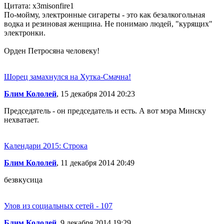
Цитата: x3misonfire1
По-мойму, электронные сигареты - это как безалкогольная
водка и резиновая женщина. Не понимаю людей, "курящих"
электронки.
Орден Петросяна человеку!
Шорец замахнулся на Хутка-Смачна!
Блим Кололей
, 15 декабря 2014 20:23
Председатель - он председатель и есть. А вот мэра Минску
нехватает.
Календари 2015: Строка
Блим Кололей
, 11 декабря 2014 20:49
безвкусица
Улов из социальных сетей - 107
Блим Кололей
, 9 декабря 2014 19:29