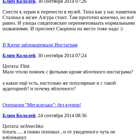
Блим Кололей
, 30 сентября 2014 07:26
Снести к херам и перенести в музей. Типа как у нас памятник
Сталина в музее Азгура стоит. Там прототип конечно, но всё
равно. И улицы совдеповские переименовыать нормальными
названиями. И проспект Скорины на место тоже надо :)
В Китае заблокировали Инстаграм
Блим Кололей
, 30 сентября 2014 07:24
Цитата: Flint
Мало чтоли помоек с фотками кроме яблочного инстаграма?
а какие ещё есть, настолько же популярные и с такой
аудиторией? и почему яблочного?
Операция "Мегасиськи": без купюр!
Блим Кололей
, 24 сентября 2014 08:36
Цитата: neJenechko
блеать .... я пивко попивал , и от увиденного чуть не
взблеванул