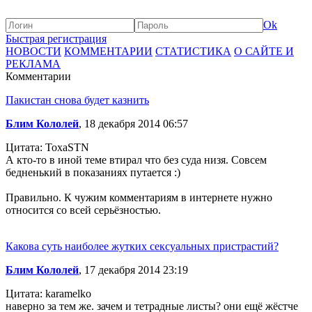
Ok
Быстрая регистрация
НОВОСТИ
КОММЕНТАРИИ
СТАТИСТИКА
О САЙТЕ И
РЕКЛАМА
Комментарии
Пакистан снова будет казнить
Блим Кололей
, 18 декабря 2014 06:57
Цитата: ToxaSTN
А кто-то в иной теме втирал что без суда низя. Совсем
бедненький в показаниях путается :)
Правильно. К чужим комментариям в интернете нужно
относится со всей серьёзностью.
Какова суть наиболее жутких сексуальных пристрастий?
Блим Кололей
, 17 декабря 2014 23:19
Цитата: karamelko
наверно за тем же. зачем и тетрадные листы? они ещё жёстче