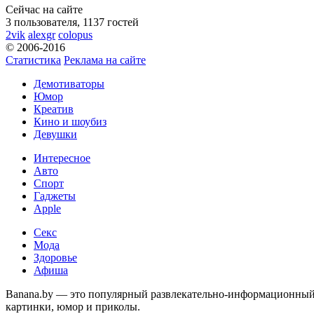
Сейчас на сайте
3 пользователя, 1137 гостей
2vik
alexgr
colopus
© 2006-2016
Статистика
Реклама на сайте
Демотиваторы
Юмор
Креатив
Кино и шоубиз
Девушки
Интересное
Авто
Спорт
Гаджеты
Apple
Секс
Мода
Здоровье
Афиша
Banana.by — это популярный развлекательно-информационный с
картинки, юмор и приколы.