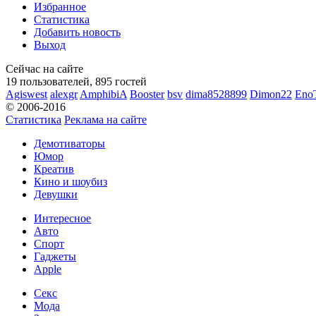
Избранное
Статистика
Добавить новость
Выход
Сейчас на сайте
19 пользователей, 895 гостей
Agiswest
alexgr
AmphibiA
Booster
bsv
dima8528899
Dimon22
Eno
© 2006-2016
Статистика
Реклама на сайте
Демотиваторы
Юмор
Креатив
Кино и шоубиз
Девушки
Интересное
Авто
Спорт
Гаджеты
Apple
Секс
Мода