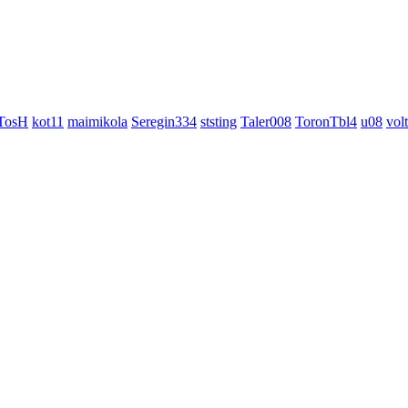
TosH
kot11
maimikola
Seregin334
ststing
Taler008
ToronTbl4
u08
vol