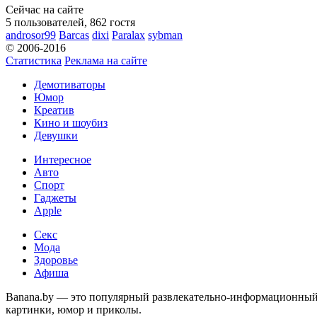
Сейчас на сайте
5 пользователей, 862 гостя
androsor99
Barcas
dixi
Paralax
sybman
© 2006-2016
Статистика
Реклама на сайте
Демотиваторы
Юмор
Креатив
Кино и шоубиз
Девушки
Интересное
Авто
Спорт
Гаджеты
Apple
Секс
Мода
Здоровье
Афиша
Banana.by — это популярный развлекательно-информационный с
картинки, юмор и приколы.