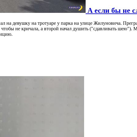
А если бы не 
л на девушку на тротуаре у парка на улице Жилуновича. Прегра
от, чтобы не кричала, а второй начал душить ("сдавливать шею")
лицию.