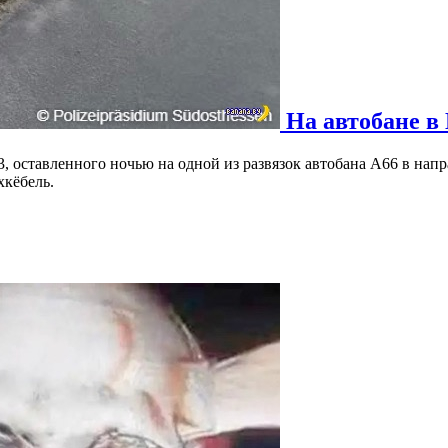
На автобане в 
, оставленного ночью на одной из развязок автобана A66 в на
хкёбель.