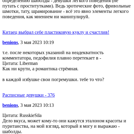
определению шаболды - девушки легкого поведения (не
путать с проститутками). Ведь эротические фото, фривольные
шмотки, тату, шрамирование - всё это явно элементы легкого
поведения, как мнением ни манипулируй.
Китаец выбрал себе пластиковую куклу и счастлив!
benions
, 3 мая 2023 10:19
т.е. после некоторых указаний на неадекватность
комментатора, педофилия плавно перетекает в -
Цитата: Liberman
Как ни крути, а романтика стрёмная.
в каждой избушке свои погремушки. тебе то что?
Расписные девушки - 376
benions
, 3 мая 2023 10:13
Цитата: RusskieSila
Дело вкуса, может кому-то они кажутся эталоном красоты и
пуританства, на мой взгляд, который я могу и выражаю -
шаболды.