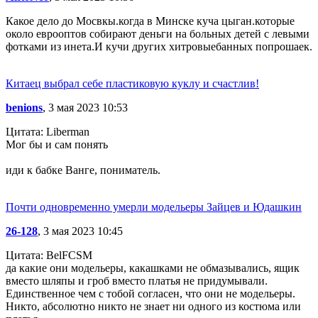
Какое дело до Мосвкы.когда в Минске куча цыган.которые
около еврооптов собирают деньги на больных детей с левыми
фотками из инета.И кучи других хитровыебанных попрошаек.
Китаец выбрал себе пластиковую куклу и счастлив!
benions
, 3 мая 2023 10:53
Цитата: Liberman
Мог бы и сам понять
иди к бабке Ванге, пониматель.
Почти одновременно умерли модельеры Зайцев и Юдашкин
26-128
, 3 мая 2023 10:45
Цитата: BelFCSM
да какие они модельеры, какашками не обмазывались, ящик
вместо шляпы и гроб вместо платья не придумывали.
Единственное чем с тобой согласен, что они не модельеры.
Никто, абсолютно никто не знает ни одного из костюма или