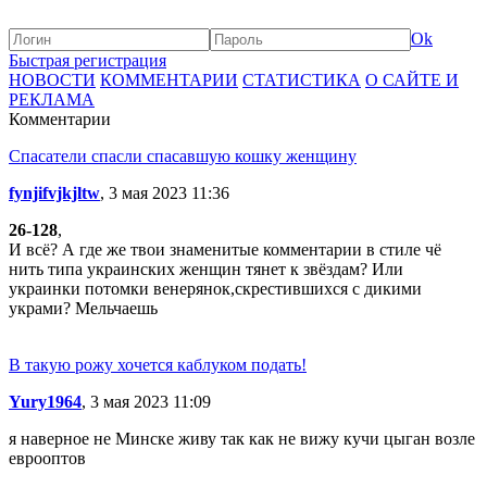
Ok
Быстрая регистрация
НОВОСТИ
КОММЕНТАРИИ
СТАТИСТИКА
О САЙТЕ И
РЕКЛАМА
Комментарии
Спасатели спасли спасавшую кошку женщину
fynjifvjkjltw
, 3 мая 2023 11:36
26-128
,
И всё? А где же твои знаменитые комментарии в стиле чё
нить типа украинских женщин тянет к звёздам? Или
украинки потомки венерянок,скрестившихся с дикими
украми? Мельчаешь
В такую рожу хочется каблуком подать!
Yury1964
, 3 мая 2023 11:09
я наверное не Минске живу так как не вижу кучи цыган возле
еврооптов