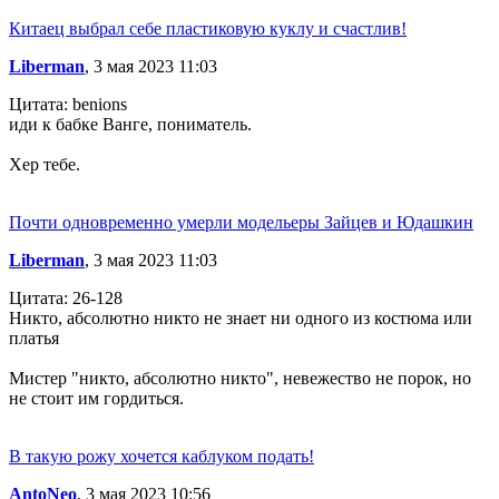
Китаец выбрал себе пластиковую куклу и счастлив!
Liberman
, 3 мая 2023 11:03
Цитата: benions
иди к бабке Ванге, пониматель.
Хер тебе.
Почти одновременно умерли модельеры Зайцев и Юдашкин
Liberman
, 3 мая 2023 11:03
Цитата: 26-128
Никто, абсолютно никто не знает ни одного из костюма или
платья
Мистер "никто, абсолютно никто", невежество не порок, но
не стоит им гордиться.
В такую рожу хочется каблуком подать!
AntoNeo
, 3 мая 2023 10:56