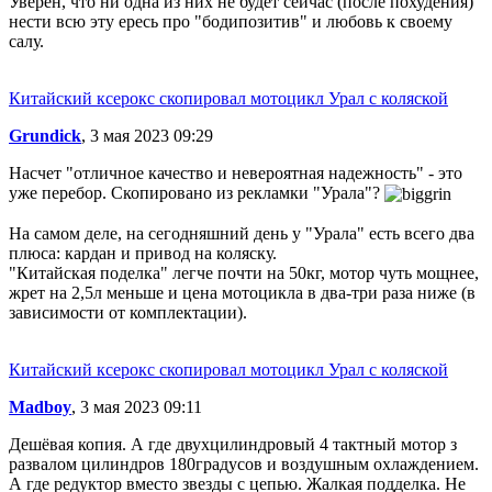
Уверен, что ни одна из них не будет сейчас (после похудения)
нести всю эту ересь про "бодипозитив" и любовь к своему
салу.
Китайский ксерокс скопировал мотоцикл Урал с коляской
Grundick
, 3 мая 2023 09:29
Насчет "отличное качество и невероятная надежность" - это
уже перебор. Скопировано из рекламки "Урала"?
На самом деле, на сегодняшний день у "Урала" есть всего два
плюса: кардан и привод на коляску.
"Китайская поделка" легче почти на 50кг, мотор чуть мощнее,
жрет на 2,5л меньше и цена мотоцикла в два-три раза ниже (в
зависимости от комплектации).
Китайский ксерокс скопировал мотоцикл Урал с коляской
Madboy
, 3 мая 2023 09:11
Дешёвая копия. А где двухцилиндровый 4 тактный мотор з
развалом цилиндров 180градусов и воздушным охлаждением.
А где редуктор вместо звезды с цепью. Жалкая подделка. Не