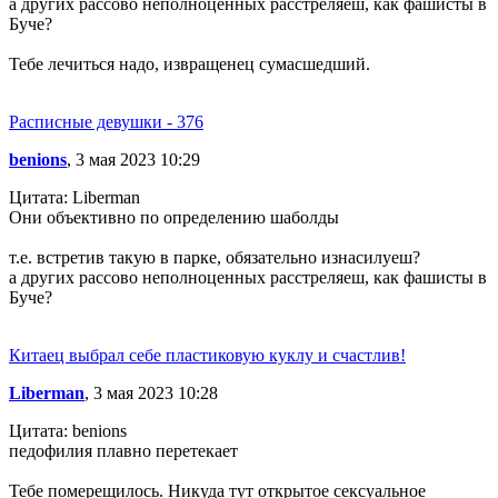
а других рассово неполноценных расстреляеш, как фашисты в
Буче?
Тебе лечиться надо, извращенец сумасшедший.
Расписные девушки - 376
benions
, 3 мая 2023 10:29
Цитата: Liberman
Они объективно по определению шаболды
т.е. встретив такую в парке, обязательно изнасилуеш?
а других рассово неполноценных расстреляеш, как фашисты в
Буче?
Китаец выбрал себе пластиковую куклу и счастлив!
Liberman
, 3 мая 2023 10:28
Цитата: benions
педофилия плавно перетекает
Тебе померещилось. Никуда тут открытое сексуальное