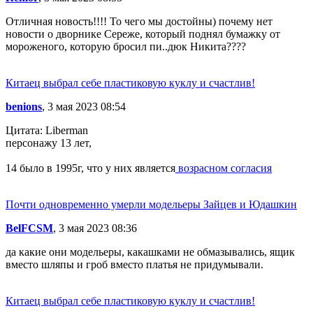
Отличная новость!!!! То чего мы достойны) почему нет
новости о дворнике Сереже, который поднял бумажку от
мороженого, которую бросил пи..дюк Никита????
Китаец выбрал себе пластиковую куклу и счастлив!
benions
, 3 мая 2023 08:54
Цитата: Liberman
персонажу 13 лет,
14 было в 1995г, что у них является
возрасном согласия
Почти одновременно умерли модельеры Зайцев и Юдашкин
BelFCSM
, 3 мая 2023 08:36
да какие они модельеры, какашками не обмазывались, ящик
вместо шляпы и гроб вместо платья не придумывали.
Китаец выбрал себе пластиковую куклу и счастлив!