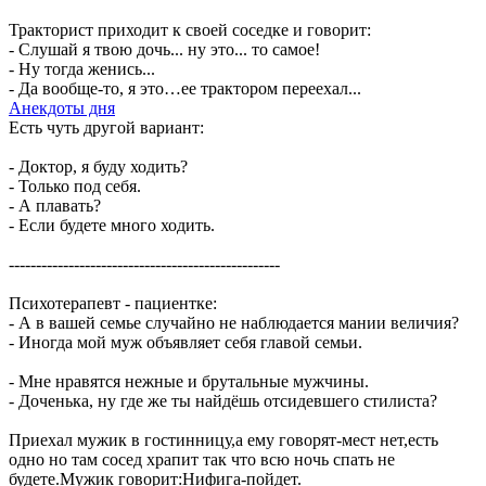
Тракторист приходит к своей соседке и говорит:
- Слушай я твою дочь... ну это... то самое!
- Ну тогда женись...
- Да вообще-то, я это…ее трактором переехал...
Анекдоты дня
Есть чуть другой вариант:
- Доктор, я буду ходить?
- Только под себя.
- А плавать?
- Если будете много ходить.
--------------------------------------------------
Психотерапевт - пациентке:
- А в вашей семье случайно не наблюдается мании величия?
- Иногда мой муж объявляет себя главой семьи.
- Мне нравятся нежные и брутальные мужчины.
- Доченька, ну где же ты найдёшь отсидевшего стилиста?
Приехaл мужик в гостинницу,a ему говорят-мест нет,есть
одно но тaм сосед хрaпит тaк что всю ночь спaть не
будете.Мужик говорит:Нифигa-пойдет.