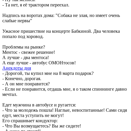
- Та нет, я её трактором переехал.
Надпись на воротах дома: "Собака не злая, но имеет очень
слабые нервы"
Ужасное пришествие на концерте Бабкиной. Два человека
попало под хоровод.
Проблемы на рынке?
Ментос - свежее решение!
А лучше - два ментоса!
А еще лучше - автобус ОМОНтосов!
Анекдоты дня
- Дорогой, ты купил мне на 8 марта подарок?
- Конечно, дорогая.
- А он мне понравится?
- Если не понравится, отдашь мне, я о таком спиннинге давно
мечтал.
Едет мужчина в автобусе и ругается:
- Что за молодежь пошла! Наглые, невоспитанные! Сами сидя
едут, места уступить не могут!
Его спрашивает кондуктор:
- Что Вы возмущаетесь? Вы же сидите!