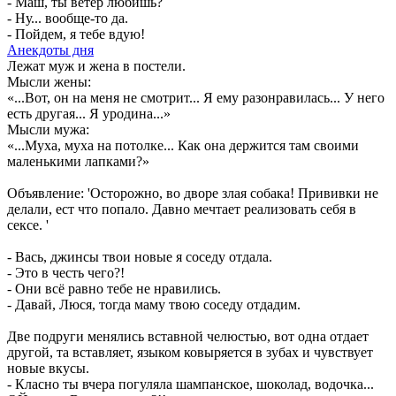
- Маш, ты ветер любишь?
- Ну... вообще-то да.
- Пойдем, я тебе вдую!
Анекдоты дня
Лежат муж и жена в постели.
Мысли жены:
«...Вот, он на меня не смотрит... Я ему разонравилась... У него
есть другая... Я уродина...»
Мысли мужа:
«...Муха, муха на потолке... Как она держится там своими
маленькими лапками?»
Объявление: 'Осторожно, во дворе злая собака! Прививки не
делали, ест что попало. Давно мечтает реализовать себя в
сексе. '
- Вась, джинсы твои новые я соседу отдала.
- Это в честь чего?!
- Они всё равно тебе не нравились.
- Давай, Люся, тогда маму твою соседу отдадим.
Две подруги менялись вставной челюстью, вот одна отдает
другой, та вставляет, языком ковыряется в зубах и чувствует
новые вкусы.
- Класно ты вчера погуляла шампанское, шоколад, водочка...