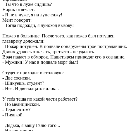
- Ты что в луже сидишь?
Нарик отвечает:
- Я не в луже, я на луне сижу!
Мент говорит:
- Тогда подожди, я луноход вызову!
Пожар в больнице. После того, как пожар был потушен
главврачу доложили:
- Пожар потушен. В подвале обнаружены трое пострадавших.
Двоих удалось откачать, третьего - не удалось.
Врач падает в обморок. Нашатырем приводят его в сознание.
- Мужики! У нас в подвале морг был!
Студент приходит в столовую:
- Две сосиски.
- Шикуешь, студент?
- Неа. И двенадцать вилок...
У тебя теща по какой части работает?
- По медицинской.
- Терапевтом?
- Пиявкой.
- Дядька, я вашу Галю того...
- Ну так женись.