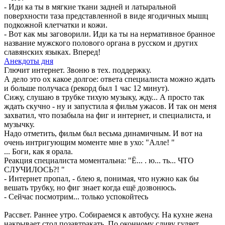
- Иди ка ты в мягкие ткани задней и латыральной
поверхности таза представленной в виде ягодичных мышц
подкожной клетчатки и кожи.
- Вот как мы заговорили. Иди ка ты на нермативное бранное
название мужского полового органа в русском и других
славянских языках. Вперед!
Анекдоты дня
Глючит интернет. Звоню в тех. поддержку.
А дело это ох какое долгое: ответа специалиста можно ждать
и больше получаса (рекорд был 1 час 12 минут).
Сижу, слушаю в трубке тихую музыку, жду... А просто так
ждать скучно - ну и запустила я фильм ужасов. И так он меня
захватил, что позабыла на фиг и интернет, и специалиста, и
музычку.
Надо отметить, фильм был весьма динамичным. И вот на
очень интригующим моменте мне в ухо: "Алле! "
... Боги, как я орала.
Реакция специалиста моментальна: "Ё... . ю... ть... ЧТО
СЛУЧИЛОСЬ?! "
- Интернет пропал, - блею я, понимая, что нужно как бы
вешать трубку, но фиг знает когда ещё дозвонюсь.
- Сейчас посмотрим... только успокойтесь
Рассвет. Раннее утро. Собираемся к автобусу. На кухне жена
накрывает стол позавтракать. По оконному сливу гуляет