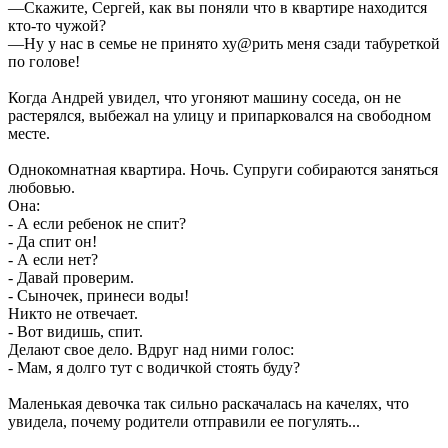
—Скажите, Сергей, как вы поняли что в квартире находится
кто-то чужой?
—Ну у нас в семье не принято ху@рить меня сзади табуреткой
по голове!
Когда Андрей увидел, что угоняют машину соседа, он не
растерялся, выбежал на улицу и припарковался на свободном
месте.
Однокомнатная квартира. Ночь. Супруги собираются заняться
любовью.
Она:
- А если ребенок не спит?
- Да спит он!
- А если нет?
- Давай проверим.
- Сыночек, принеси воды!
Никто не отвечает.
- Вот видишь, спит.
Делают свое дело. Вдруг над ними голос:
- Мам, я долго тут с водичкой стоять буду?
Маленькая девочка так сильно раскачалась на качелях, что
увидела, почему родители отправили ее погулять...