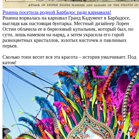
Рианна посетила родной Барбадос ради карнавала!
Рианна ворвалась на карнавал Гранд Кадумент в Барбадосе,
выглядя как настоящая бунтарка. Местный дизайнер Лорен
Остин облачила ее в бирюзовый купальник, который был, по
сути, лишь намеком на наряд, а затем украсила его горой
разноцветных кристаллов, золотых кисточек и павлиньих
перьев.
Сколько тонн весит вся эта красота – история умалчивает. Под
катом!