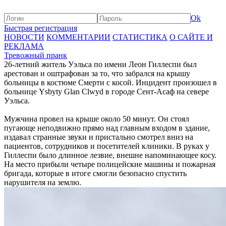
Ok
Быстрая регистрация
НОВОСТИ
КОММЕНТАРИИ
СТАТИСТИКА
О САЙТЕ И
РЕКЛАМА
Тревожный пранк
26-летний житель Уэльса по имени Леон Гиллеспи был
арестован и оштрафован за то, что забрался на крышу
больницы в костюме Смерти с косой. Инцидент произошел в
больнице Ysbyty Glan Clwyd в городе Сент-Асаф на севере
Уэльса.
Мужчина провел на крыше около 50 минут. Он стоял
пугающе неподвижно прямо над главным входом в здание,
издавал странные звуки и пристально смотрел вниз на
пациентов, сотрудников и посетителей клиники. В руках у
Гиллеспи было длинное лезвие, внешне напоминающее косу.
На место прибыли четыре полицейские машины и пожарная
бригада, которые в итоге смогли безопасно спустить
нарушителя на землю.