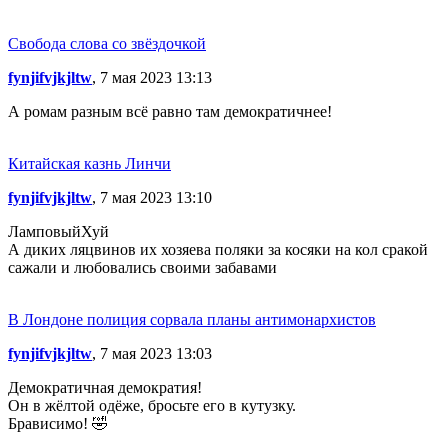
Свобода слова со звёздочкой
fynjifvjkjltw
, 7 мая 2023 13:13
А ромам разным всё равно там демократичнее!
Китайская казнь Линчи
fynjifvjkjltw
, 7 мая 2023 13:10
ЛамповыйХуй
А диких ляцвинов их хозяева поляки за косяки на кол сракой
сажали и любовались своими забавами
В Лондоне полиция сорвала планы антимонархистов
fynjifvjkjltw
, 7 мая 2023 13:03
Демократичная демократия!
Он в жёлтой одёже, бросьте его в кутузку.
Брависимо! 🤣