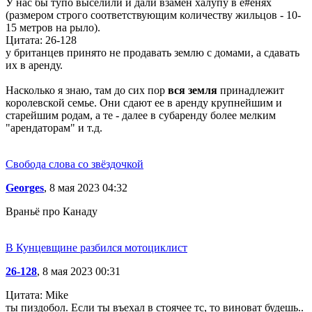
У нас бы тупо выселили и дали взамен халупу в е#енях
(размером строго соответствующим количеству жильцов - 10-
15 метров на рыло).
Цитата: 26-128
у британцев принято не продавать землю с домами, а сдавать
их в аренду.
Насколько я знаю, там до сих пор
вся земля
принадлежит
королевской семье. Они сдают ее в аренду крупнейшим и
старейшим родам, а те - далее в субаренду более мелким
"арендаторам" и т.д.
Свобода слова со звёздочкой
Georges
, 8 мая 2023 04:32
Враньё про Канаду
В Кунцевщине разбился мотоциклист
26-128
, 8 мая 2023 00:31
Цитата: Mike
ты пиздобол. Если ты въехал в стоячее тс, то виноват будешь..