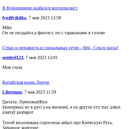
В Кунцевщине разбился мотоциклист
fynjifvjkjltw
, 7 мая 2023 12:58
Mike
Он не пиздабол,а фантаст, но с тараканами в голове
Страх и ненависть в социальных сетях - 604 - Секси кисы!
sentirel123
, 7 мая 2023 12:01
Мои глаза
Китайская казнь Линчи
Liberman
, 7 мая 2023 11:59
Цитата: ЛамповыйКун
ўвапервых не в русі а на масковіі, а па другое хто тых дзікіх
азіятаў разбярот
Тупой косноязыка спросонья забыл про Киевскую Русь.
Забавное живтоне.