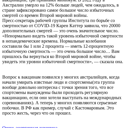
Австралии умерло на 12% больше людей, чем ожидалось, в
стране зафиксировано самое большое число избыточных
смертей со времен Второй мировой войны.
Пресс-секретарь рабочей группы Института по борьбе со
смертностью от COVID-19 Карен Каттер заявила, что 20000
дополнительных смертей — это очень значительное число.
«Ненормально видеть такой уровень избыточной смертности
в непандемические времена. Нормальные колебания
составили бы 1 или 2 процента — иметь 12-процентную
избыточную смертность — это очень большое число… Вам
пришлось бы вернуться ко Второй мировой войне, чтобы
увидеть эти уровни избыточной смертности», — сказала она.
Вопрос к вакцинам появился у многих австралийцев, когда
начали умирать извстные люди и спортсмены(эта группа
вообще довольно интересна с точки зрения того, что все
спортсмены вынуждены были проходить регулярную
вакцинацию, если они хотели выступать на международных
соревнованиях). А теперь у многих появляются серьезные
побочки. В РФ как пример, случай с Кастомаровым. Это
просто жесть, через что он прошел.
Очень энергичная женщина