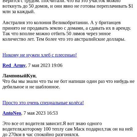
Верится с трудом. Посчитали. что на это участок можно
воткнуть до 50 домов, и они явно не готовы переплачивать $1
млн за каждый.
Австралия это колония Великобритании. А у британцев
принято не продавать землю с домами, а сдавать их в аренду.
Так что вполне можно отбить 50 лямов через энное
количество лет. Тем более что это австралийские доллары.
Никому не нужен хлеб с плесенью!
Red_Army
, 7 мая 2023 19:06
ЛамповыйКун
,
Что бы мы знали что ты не бот напиши один раз что нибудь не
дебильное и не шаблонное.
Просто это очень специальные колёса!
AntoNeo
, 7 мая 2023 16:53
Это все от водителя зависит.Я вот знаю одного
водителя,которому 100 теплу сам Маск подарил,так он на ней
до 270км в час спокойно разгонялся.