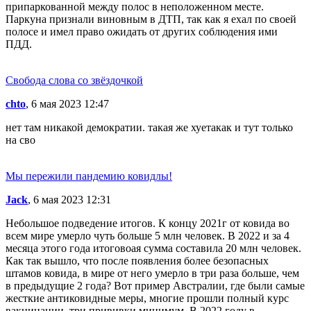
припаркованной между полос в неположенном месте.
Паркуна признали виновным в ДТП, так как я ехал по своей
полосе и имел право ожидать от других соблюдения ими
ПДД.
Свобода слова со звёздочкой
chto
, 6 мая 2023 12:47
нет там никакой демократии. такая же хуетакак и тут только
на сво
Мы пережили пандемию ковидлы!
Jack
, 6 мая 2023 12:31
Небольшое подведение итогов. К концу 2021г от ковида во
всем мире умерло чуть больше 5 млн человек. В 2022 и за 4
месяца этого года итоговоая сумма составила 20 млн человек.
Как так вышло, что после появления более безопасных
штамов ковида, в мире от него умерло в три раза больше, чем
в предыдущие 2 года? Вот пример Австралии, где были самые
жесткие антиковидные меры, многие прошли полный курс
вакцинации, три прививки минимум. В 2022 году в