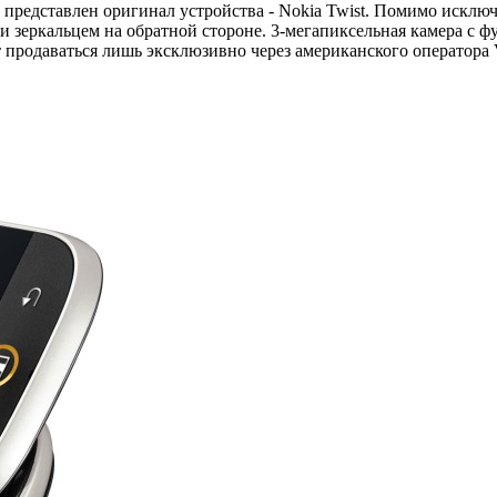
л представлен оригинал устройства - Nokia Twist. Помимо исклю
еркальцем на обратной стороне. 3-мегапиксельная камера с фун
ет продаваться лишь эксклюзивно через американского оператора 