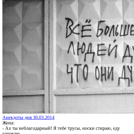
Анекдоты дня 30.03.2014
Жена:
- Ах ты неблагодарный! Я тебе трусы, носки стираю, еду
готовлю…