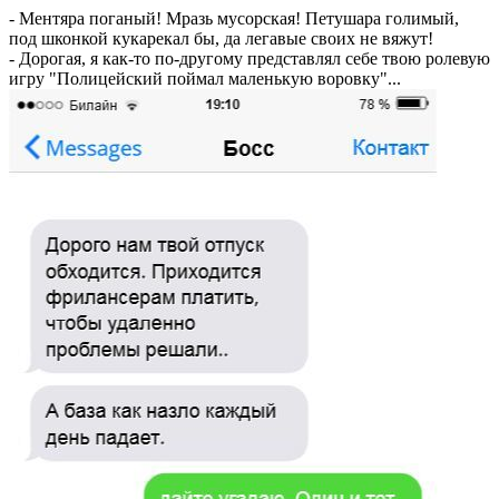
- Ментяра поганый! Мразь мусорская! Петушара голимый,
под шконкой кукарекал бы, да легавые своих не вяжут!
- Дорогая, я как-то по-другому представлял себе твою ролевую
игру "Полицейский поймал маленькую воровку"...