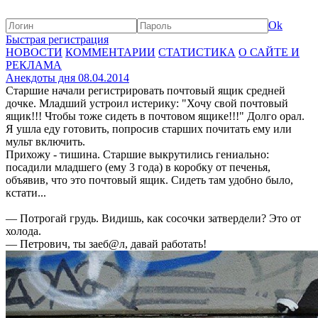
Ok
Быстрая регистрация
НОВОСТИ
КОММЕНТАРИИ
СТАТИСТИКА
О САЙТЕ И
РЕКЛАМА
Анекдоты дня 08.04.2014
Старшие начали регистрировать почтовый ящик средней
дочке. Младший устроил истерику: "Хочу свой почтовый
ящик!!! Чтобы тоже сидеть в почтовом ящике!!!" Долго орал.
Я ушла еду готовить, попросив старших почитать ему или
мульт включить.
Прихожу - тишина. Старшие выкрутились гениально:
посадили младшего (ему 3 года) в коробку от печенья,
объявив, что это почтовый ящик. Сидеть там удобно было,
кстати...
— Потрогай грудь. Видишь, как сосочки затвердели? Это от
холода.
— Петрович, ты заеб@л, давай работать!