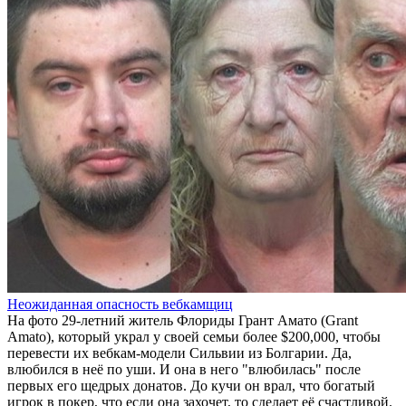
Неожиданная опасность вебкамщиц
На фото 29-летний житель Флориды Грант Амато (Grant
Amato), который украл у своей семьи более $200,000, чтобы
перевести их вебкам-модели Сильвии из Болгарии. Да,
влюбился в неё по уши. И она в него "влюбилась" после
первых его щедрых донатов. До кучи он врал, что богатый
игрок в покер, что если она захочет, то сделает её счастливой.