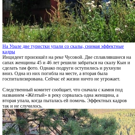
На Урале две туристки упали со скалы, снимая эффектные
кадры
Инцидент произошёл на реке Чусовой. Две сплавлявшиеся на
сапах женщины 45 и 46 лет решили забраться на скалу Кын и
сделать там фото. Однако подруги оступились и рухнули
вниз. Одна из них погибла на месте, а вторая была
госпитализирована. Сейчас её жизни ничто не угрожает.
Следственный комитет сообщает, что сначала с камня под
названием «Жёлтый» в реку сорвалась одна женщина, а
вторая упала, когда пыталась ей помочь. Эффектных кадров
так и не случилось.