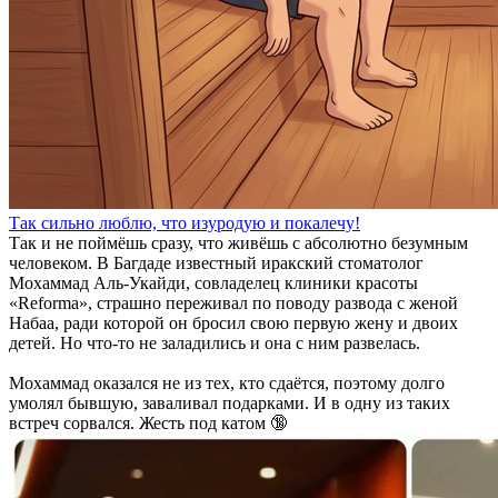
Так сильно люблю, что изуродую и покалечу!
Так и не поймёшь сразу, что живёшь с абсолютно безумным
человеком. В Багдаде известный иракский стоматолог
Мохаммад Аль-Укайди, совладелец клиники красоты
«Reforma», страшно переживал по поводу развода с женой
Набаа, ради которой он бросил свою первую жену и двоих
детей. Но что-то не заладились и она с ним развелась.
Мохаммад оказался не из тех, кто сдаётся, поэтому долго
умолял бывшую, заваливал подарками. И в одну из таких
встреч сорвался. Жесть под катом 🔞