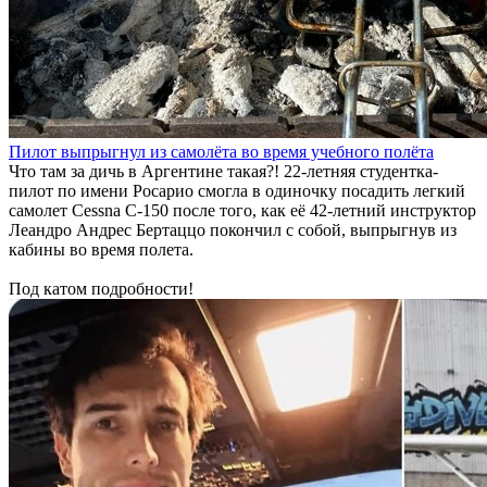
Пилот выпрыгнул из самолёта во время учебного полёта
Что там за дичь в Аргентине такая?! 22-летняя студентка-
пилот по имени Росарио смогла в одиночку посадить легкий
самолет Cessna C-150 после того, как её 42-летний инструктор
Леандро Андрес Бертаццо покончил с собой, выпрыгнув из
кабины во время полета.
Под катом подробности!