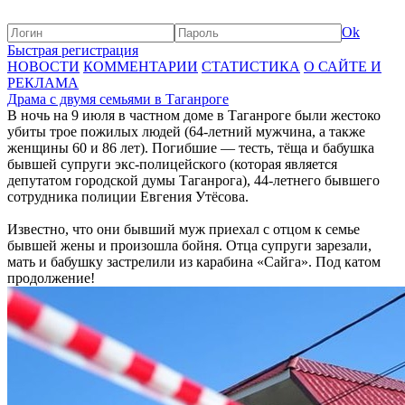
Ok
Быстрая регистрация
НОВОСТИ
КОММЕНТАРИИ
СТАТИСТИКА
О САЙТЕ И
РЕКЛАМА
Драма с двумя семьями в Таганроге
В ночь на 9 июля в частном доме в Таганроге были жестоко
убиты трое пожилых людей (64-летний мужчина, а также
женщины 60 и 86 лет). Погибшие — тесть, тёща и бабушка
бывшей супруги экс-полицейского (которая является
депутатом городской думы Таганрога), 44-летнего бывшего
сотрудника полиции Евгения Утёсова.
Известно, что они бывший муж приехал с отцом к семье
бывшей жены и произошла бойня. Отца супруги зарезали,
мать и бабушку застрелили из карабина «Сайга». Под катом
продолжение!