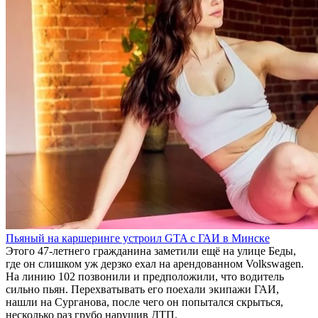
Пьяный на каршеринге устроил GTA с ГАИ в Минске
Этого 47-летнего гражданина заметили ещё на улице Беды,
где он слишком уж дерзко ехал на арендованном Volkswagen.
На линию 102 позвонили и предположили, что водитель
сильно пьян. Перехватывать его поехали экипажи ГАИ,
нашли на Сурганова, после чего он попытался скрыться,
несколько раз грубо нарушив ДТП.