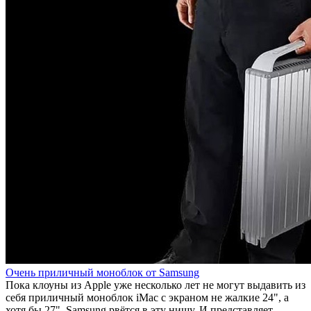
Очень приличный моноблок от Samsung
Пока клоуны из Apple уже несколько лет не могут выдавить из
себя приличный моноблок iMac с экраном не жалкие 24", а
хотя бы 27", Samsung рвётся в эту нишу. И представляет