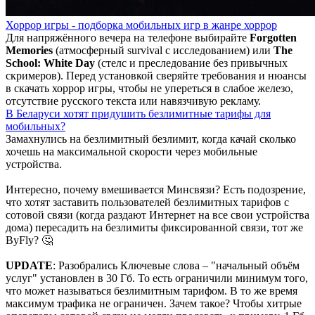
Хоррор игры - подборка мобильных игр в жанре хоррор
Для напряжённого вечера на телефоне выбирайте
Forgotten
Memories
(атмосферный survival с исследованием) или
The
School: White Day
(стелс и преследование без привычных
скримеров). Перед установкой сверяйте требования и нюансы
в скачать хоррор игры, чтобы не упереться в слабое железо,
отсутствие русского текста или навязчивую рекламу.
В Беларуси хотят придушить безлимитные тарифы для
мобильных?
Замахнулись на безлимитный безлимит, когда качай сколько
хочешь на максимальной скорости через мобильные
устройства.
Интересно, почему вмешивается Минсвязи? Есть подозрение,
что хотят заставить пользователей безлимитных тарифов с
сотовой связи (когда раздают Интернет на все свои устройства
дома) пересадить на безлимиты фиксированной связи, тот же
ByFly? 🤔
UPDATE
: Разобрались Ключевые слова – "начальный объём
услуг" установлен в 30 Гб. То есть ограничили минимум того,
что может называться безлимитным тарифом. В то же время
максимум трафика не ограничен. Зачем такое? Чтобы хитрые