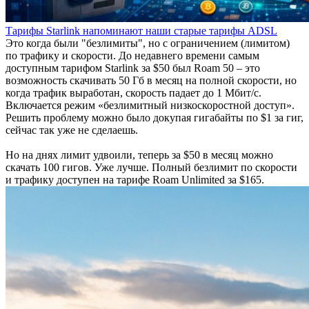
Тарифы Starlink напоминают наши старые тарифы ADSL
Это когда были "безлимиты", но с ограничением (лимитом)
по трафику и скорости. До недавнего времени самым
доступным тарифом Starlink за $50 был Roam 50 – это
возможность скачивать 50 Гб в месяц на полной скорости, но
когда трафик выработан, скорость падает до 1 Мбит/с.
Включается режим «безлимитный низкоскоростной доступ».
Решить проблему можно было докупая гигабайты по $1 за гиг,
сейчас так уже не сделаешь.
Но на днях лимит удвоили, теперь за $50 в месяц можно
скачать 100 гигов. Уже лучше. Полный безлимит по скорости
и трафику доступен на тарифе Roam Unlimited за $165.