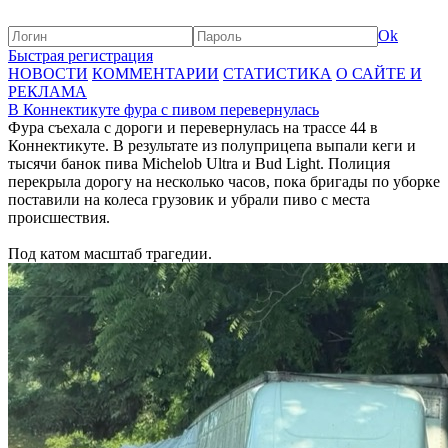
Ok
Быстрая регистрация
НОВОСТИ
КОММЕНТАРИИ
СТАТИСТИКА
О САЙТЕ И
РЕКЛАМА
В Коннектикуте фура с пивом перевернулась
Фура съехала с дороги и перевернулась на трассе 44 в
Коннектикуте. В результате из полуприцепа выпали кеги и
тысячи банок пива Michelob Ultra и Bud Light. Полиция
перекрыла дорогу на несколько часов, пока бригады по уборке
поставили на колеса грузовик и убрали пиво с места
происшествия.
Под катом масштаб трагедии.