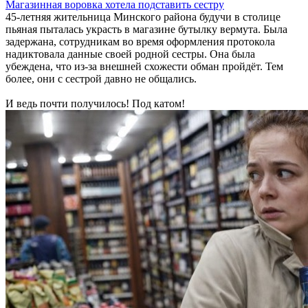
Магазинная воровка хотела подставить сестру
45-летняя жительница Минского района будучи в столице
пьяная пыталась украсть в магазине бутылку вермута. Была
задержана, сотрудникам во время оформления протокола
надиктовала данные своей родной сестры. Она была
убеждена, что из-за внешней схожести обман пройдёт. Тем
более, они с сестрой давно не общались.
И ведь почти получилось! Под катом!