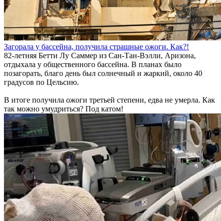
Загорала у бассейна, получила страшные ожоги. Как?!
82-летняя Бетти Лу Саммер из Сан-Тан-Вэлли, Аризона,
отдыхала у общественного бассейна. В планах было
позагорать, благо день был солнечный и жаркий, около 40
градусов по Цельсию.
В итоге получила ожоги третьей степени, едва не умерла. Как
так можно умудриться? Под катом!