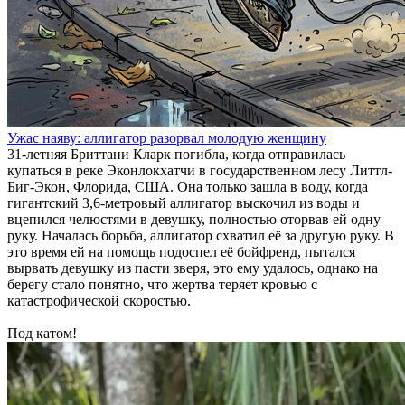
Ужас наяву: аллигатор разорвал молодую женщину
31-летняя Бриттани Кларк погибла, когда отправилась
купаться в реке Эконлокхатчи в государственном лесу Литтл-
Биг-Экон, Флорида, США. Она только зашла в воду, когда
гигантский 3,6-метровый аллигатор выскочил из воды и
вцепился челюстями в девушку, полностью оторвав ей одну
руку. Началась борьба, аллигатор схватил её за другую руку. В
это время ей на помощь подоспел её бойфренд, пытался
вырвать девушку из пасти зверя, это ему удалось, однако на
берегу стало понятно, что жертва теряет кровью с
катастрофической скоростью.
Под катом!