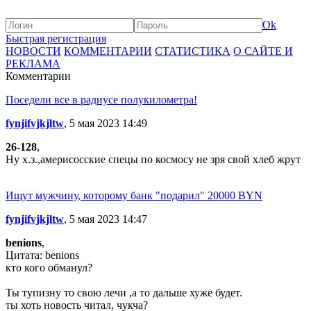
Ok
Быстрая регистрация
НОВОСТИ
КОММЕНТАРИИ
СТАТИСТИКА
О САЙТЕ И
РЕКЛАМА
Комментарии
Поседели все в радиусе полукилометра!
fynjifvjkjltw
, 5 мая 2023 14:49
26-128
,
Ну х.з.,америсосские спецы по космосу не зря свой хлеб жрут
Ищут мужчину, которому банк "подарил" 20000 BYN
fynjifvjkjltw
, 5 мая 2023 14:47
benions
,
Цитата: benions
кто кого обманул?
Ты тупизну то свою лечи ,а то дальше хуже будет.
ты хоть новость читал, чукча?