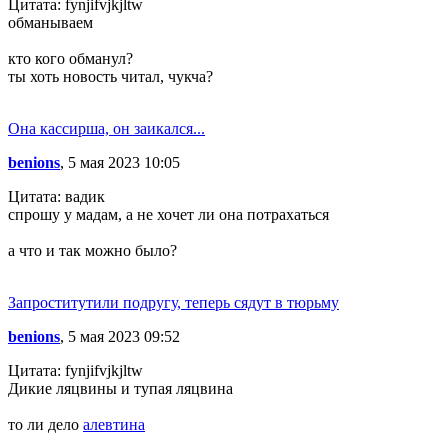
Цитата: fynjifvjkjltw
обманываем
кто кого обманул?
ты хоть новость читал, чукча?
Она кассирша, он заикался...
benions
, 5 мая 2023 10:05
Цитата: вадик
спрошу у мадам, а не хочет ли она потрахаться
а что и так можно было?
Запроститутили подругу, теперь сядут в тюрьму
benions
, 5 мая 2023 09:52
Цитата: fynjifvjkjltw
Дикие ляцвины и тупая ляцвина
то ли дело
алевтина