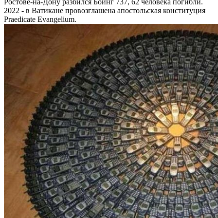
Ростове-на-Дону разбился Боинг 737, 62 человека погибли.
2022 - в Ватикане провозглашена апостольская конституция
Praedicate Evangelium.