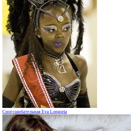
Сногсшибательная Eva Longoria