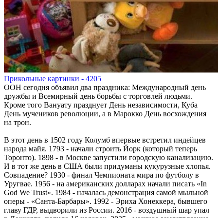
Прикольные картинки - 4205
ООН сегодня объявил два праздника: Международный день
дружбы и Всемирный день борьбы с торговлей людьми.
Кроме того Вануату празднует День независимости, Куба
День мучеников революции, а в Марокко День восхождения
на трон.
В этот день в 1502 году Колумб впервые встретил индейцев
народа майя. 1793 - начали строить Йорк (который теперь
Торонто). 1898 - в Москве запустили городскую канализацию.
И в тот же день в США были придуманы кукурузные хлопья.
Совпадение? 1930 - финал Чемпионата мира по футболу в
Уругвае. 1956 - на американских долларах начали писать «In
God We Trust». 1984 - началась демонстрация самой мыльной
оперы - «Санта-Барбары». 1992 - Эриха Хонеккера, бывшего
главу ГДР, выдворили из России. 2016 - воздушный шар упал