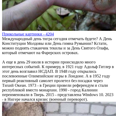
Прикольные картинки - 4204
Международный день тигра сегодня отмечать будете? А День
Конституции Молдовы или День гимна Румынии? Кстати,
можно поднять стаканчик текилы и за День Святого Олафа,
который отмечают на Фарерских островах.
А еще в день 29 июля в истории происходило много
интересных событий. К примеру, в 1921 году Адольф Гитлер в
этот день возглавил НСДАП. В 1948 году открылись
послевоенные Олимпийские игры в Лондоне. А в 1952 году
первый реактивный самолет пролетел без посадки через
Тихий Океан. 1973 - в Греции провели референдум и стали
республикой вместо монархии. 1990 - город Калинин
переименовали в Тверь. 2015 - представлена Windows 10. 2023
- в Нигере начался кризис (военный переворот).