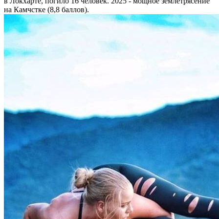
в Локхарте, погило 16 человек. 2025 - мощное землетрясение
на Камчстке (8,8 баллов).