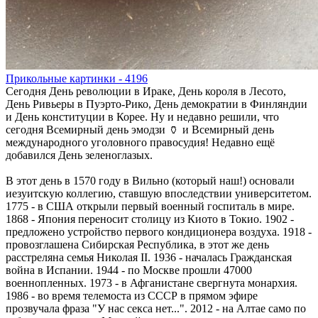
Прикольные картинки - 4196
Сегодня День революции в Ираке, День короля в Лесото,
День Ривьеры в Пуэрто-Рико, День демократии в Финляндии
и День конституции в Корее. Ну и недавно решили, что
сегодня Всемирный день эмодзи 🏺 и Всемирный день
международного уголовного правосудия! Недавно ещё
добавился День зеленоглазых.
В этот день в 1570 году в Вильно (который наш!) основали
иезуитскую коллегию, ставшую впоследствии университетом.
1775 - в США открыли первый военный госпиталь в мире.
1868 - Япония переносит столицу из Киото в Токио. 1902 -
предложено устройство первого кондиционера воздуха. 1918 -
провозглашена Сибирская Республика, в этот же день
расстреляна семья Николая II. 1936 - началась Гражданская
война в Испании. 1944 - по Москве прошли 47000
военнопленных. 1973 - в Афганистане свергнута монархия.
1986 - во время телемоста из СССР в прямом эфире
прозвучала фраза "У нас секса нет...". 2012 - на Алтае само по