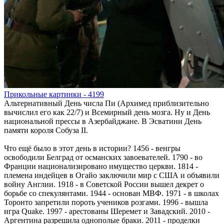
Прикольные картинки - 4199
Альтернативный День числа Пи (Архимед приблизительно
вычислил его как 22/7) и Всемирный день мозга. Ну и День
национальной прессы в Азербайджане. В Эсватини День
памяти короля Собуза II.
Что ещё было в этот день в истории? 1456 - венгры
освободили Белград от османских завоевателей. 1790 - во
Франции национализировано имущество церкви. 1814 -
племена индейцев в Огайо заключили мир с США и объявили
войну Англии. 1918 - в Советской России вышел декрет о
борьбе со спекулянтами. 1944 - основан МВФ. 1971 - в школах
Торонто запретили пороть учеников розгами. 1996 - вышла
игра Quake. 1997 - арестованы Шеремет и Завадский. 2010 -
Аргентина разрешила однополые браки. 2011 - проделки