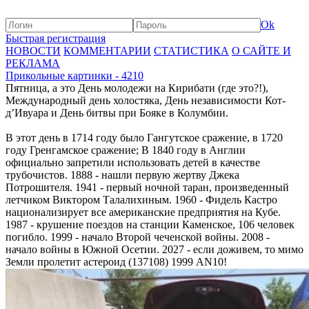
Ok
Быстрая регистрация
НОВОСТИ
КОММЕНТАРИИ
СТАТИСТИКА
О САЙТЕ И
РЕКЛАМА
Прикольные картинки - 4210
Пятница, а это День молодежи на Кирибати (где это?!),
Международный день холостяка, День независимости Кот-
д’Ивуара и День битвы при Бояке в Колумбии.
В этот день в 1714 году было Гангутское сражение, в 1720
году Гренгамское сражение; В 1840 году в Англии
официально запретили использовать детей в качестве
трубочистов. 1888 - нашли первую жертву Джека
Потрошителя. 1941 - первый ночной таран, произведенный
летчиком Виктором Талалихиным. 1960 - Фидель Кастро
национализирует все американские предприятия на Кубе.
1987 - крушение поездов на станции Каменское, 106 человек
погибло. 1999 - начало Второй чеченской войны. 2008 -
начало войны в Южной Осетии. 2027 - если доживем, то мимо
Земли пролетит астероид (137108) 1999 AN10!