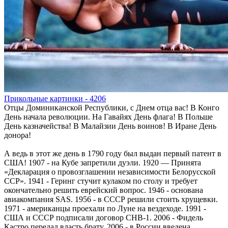
Прикольные картинки - 4206
Отцы Доминиканской Республики, с Днем отца вас! В Конго
День начала революции. На Гавайях День флага! В Польше
День казначейства! В Малайзии День воинов! В Иране День
донора!
А ведь в этот же день в 1790 году был выдан первый патент в
США! 1907 - на Кубе запретили дуэли. 1920 — Принята
«Декларация о провозглашении независимости Белорусской
ССР». 1941 - Геринг стучит кулаком по столу и требует
окончательно решить еврейский вопрос. 1946 - основана
авиакомпания SAS. 1956 - в СССР решили стоить хрущевки.
1971 - американцы проехали по Луне на вездеходе. 1991 -
США и СССР подписали договор СНВ-1. 2006 - Фидель
Кастро передал власть брату. 2006 - в России введена