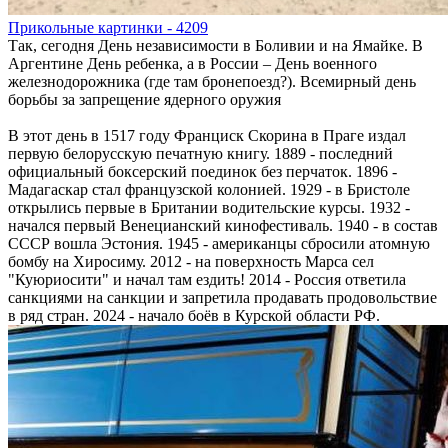
Прикольные картинки - 4209
Так, сегодня День независимости в Боливии и на Ямайке. В
Аргентине День ребенка, а в России – День военного
железнодорожника (где там бронепоезд?). Всемирный день
борьбы за запрещение ядерного оружия
В этот день в 1517 году Франциск Скорина в Праге издал
первую белорусскую печатную книгу. 1889 - последний
официальный боксерский поединок без перчаток. 1896 -
Мадагаскар стал французской колонией. 1929 - в Бристоле
открылись первые в Британии водительские курсы. 1932 -
начался первый Венецианский кинофестиваль. 1940 - в состав
СССР вошла Эстония. 1945 - американцы сбросили атомную
бомбу на Хиросиму. 2012 - на поверхность Марса сел
"Куюриосити" и начал там ездить! 2014 - Россия ответила
санкциями на санкции и запретила продавать продовольствие
в ряд стран. 2024 - начало боёв в Курской области РФ.