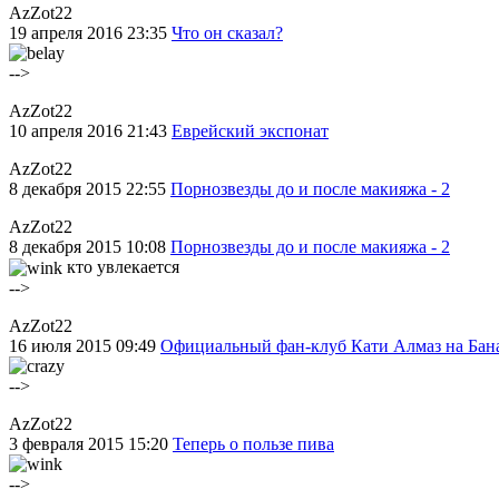
AzZot22
19 апреля 2016 23:35
Что он сказал?
-->
AzZot22
10 апреля 2016 21:43
Еврейский экспонат
AzZot22
8 декабря 2015 22:55
Порнозвезды до и после макияжа - 2
AzZot22
8 декабря 2015 10:08
Порнозвезды до и после макияжа - 2
кто увлекается
-->
AzZot22
16 июля 2015 09:49
Официальный фан-клуб Кати Алмаз на Бан
-->
AzZot22
3 февраля 2015 15:20
Теперь о пользе пива
-->