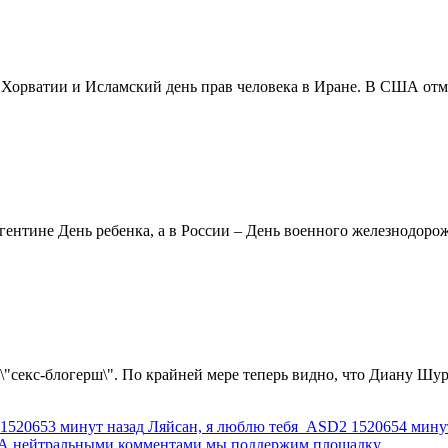
в Хорватии и Исламский день прав человека в Иране. В США отм
ентине День ребенка, а в России – День военного железнодорожн
 \"секс-блогерш\". По крайней мере теперь видно, что Диану Шур
1520653 минут назад
Ляйсан, я люблю тебя
ASD2
1520654 мину
г. А нейтральными комментами мы поддержим площадку.