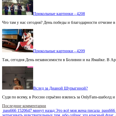
Прикольные картинки - 4208
Что там у нас сегодня? День победы и благодарности отчизне 
Прикольные картинки - 4209
Так, сегодня День независимости в Боливии и на Ямайке. В Арг
Вслед за Дианой Шурыгиной?
Судя по всему, в России серьёзно взялись за OnlyFans-шаболд и
Последние комментарии
pass666
1520647 минут назад
Это всё моя жена писала
pass666
затрагивать чувствительных тем, ибо сейчас это красный фла