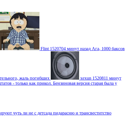
Flint
1520704 минут назад
Ага, 1000 баксов
ительного, жаль погибших
xexun
1520811 минут
атов - только как прикол. Бензиновая версия старая была у
уют чуть ли не с детсада пидарасню и трансвеститство