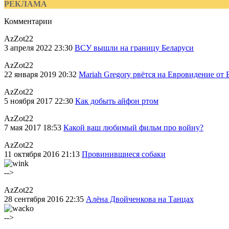
РЕКЛАМА
Комментарии
AzZot22
3 апреля 2022 23:30
ВСУ вышли на границу Беларуси
AzZot22
22 января 2019 20:32
Mariah Gregory рвётся на Евровидение от 
AzZot22
5 ноября 2017 22:30
Как добыть айфон ртом
AzZot22
7 мая 2017 18:53
Какой ваш любимый фильм про войну?
AzZot22
11 октября 2016 21:13
Провинившиеся собаки
-->
AzZot22
28 сентября 2016 22:35
Алёна Двойченкова на Танцах
-->