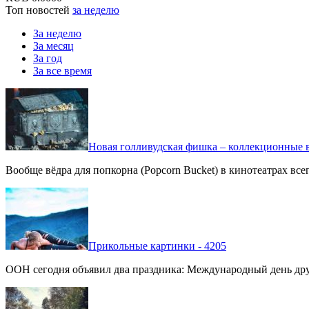
Топ новостей
за неделю
За неделю
За месяц
За год
За все время
Новая голливудская фишка – коллекционные в
Вообще вёдра для попкорна (Popcorn Bucket) в кинотеатрах вс
Прикольные картинки - 4205
ООН сегодня объявил два праздника: Международный день дру