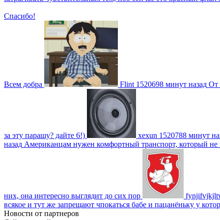
Спасибо!
Всем добра
Flint
1520698 минут назад
От 
за эту парашу? дайте 6!)
xexun
1520788 минут на
назад
Американцам нужен комфортный транспорт, который не пот
них, она интересно выглядит до сих пор
fynjifvjkjl
всякое и тут же запрещают чпокаться бабе и пацанёньку у кото
Новости от партнеров