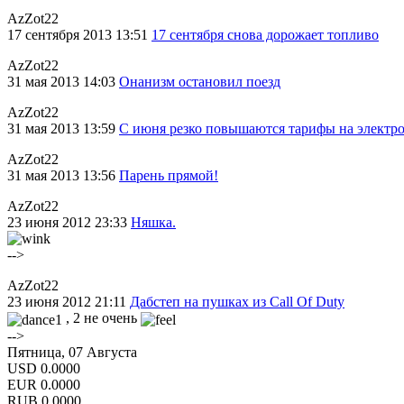
AzZot22
17 сентября 2013 13:51
17 сентября снова дорожает топливо
AzZot22
31 мая 2013 14:03
Онанизм остановил поезд
AzZot22
31 мая 2013 13:59
С июня резко повышаются тарифы на электр
AzZot22
31 мая 2013 13:56
Парень прямой!
AzZot22
23 июня 2012 23:33
Няшка.
-->
AzZot22
23 июня 2012 21:11
Дабстеп на пушках из Call Of Duty
, 2 не очень
-->
Пятница, 07 Августа
USD
0.0000
EUR
0.0000
RUB
0.0000