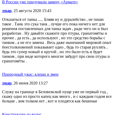
В России уже придумали замену «Армате»
зэхар
, 25 августа 2020 15:43
Отказаться от танка ..... Бляяя ну и дуралейство , не пиши
такое . Танк это сука танк , лучше его пока ничего нет для
решения поставленных для танка задач , ради чего он и был
разработан . Ну давайте скажите про птуры, гранатомёты и
прочее , да есть , да используют , но это средство борьбы с
танком , а не его замена . Весь даже нынешний мировой опыт
боестолкновений показывает одно , будь то старая рухлять ,
будь это супер новый и крутой , но это было есть и будет
танком , при виде которого многие забудут про свои птуры и
гранатомёты .
Природный ужас: клещи и змеи
зэхар
, 26 июня 2020 13:27
Служу на границе в Беловежской пуще уже не первый год ,
скажу одно из просто капец как много , и с каждым годом все
больше , зим толком нет , вот и плодятся как бешеные
Конструкции из волос