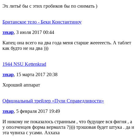
Эх литьё бы с этих гробиков бы по снимать )
Британское тело - Беки Константиноу
зэхар
, 3 июля 2017 00:44
Капец она всего на два года меня старше жееееесть. А таблет
как будто не на два )))
1944 NSU Kettenkrad
зэхар
, 15 марта 2017 20:38
Хороший аппарат
Официальный трейлер «Пули Справедливости»
зэхар
, 5 февраля 2017 19:49
И никому не показалось странным , что будущее вся фигня , а
у ополченцев форма вермахта ?)))) трэшовая будет штука . да и
эта чувиха с усами. Аххаха