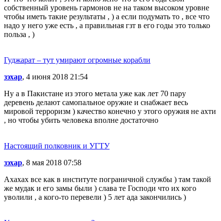
собственный уровень гармонов не на таком высоком уровне
чтобы иметь такие результаты , ) а если подумать то , все что
надо у него уже есть , а правильная гзт в его годы это только
польза , )
Гуджарат – тут умирают огромные корабли
зэхар
, 4 июня 2018 21:54
Ну а в Пакистане из этого метала уже как лет 70 пару
деревень делают самопальное оружие и снабжает весь
мировой терроризм ) качество конечно у этого оружия не ахти
, но чтобы убить человека вполне достаточно
Настоящий полковник и УГТУ
зэхар
, 8 мая 2018 07:58
Ахахах все как в институте пограничной службы ) там такой
же мудак и его замы были ) слава те Господи что их кого
уволили , а кого-то перевели ) 5 лет ада закончились )