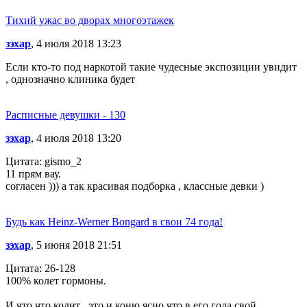
Тихий ужас во дворах многоэтажек
зэхар
, 4 июля 2018 13:23
Если кто-то под наркотой такие чудесные экспозиции увидит
, однозначно клиника будет
Расписные девушки - 130
зэхар
, 4 июля 2018 13:20
Цитата: gismo_2
11 прям вау.
согласен ))) а так красивая подборка , классные девки )
Будь как Heinz-Werner Bongard в свои 74 года!
зэхар
, 5 июня 2018 21:51
Цитата: 26-128
100% колет гормоны.
И что что колит , это и коню ясно что в его года свой