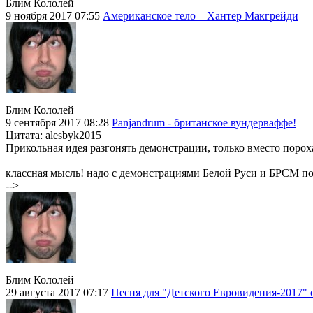
Блим Кололей
9 ноября 2017 07:55
Американское тело – Хантер Макгрейди
Блим Кололей
9 сентября 2017 08:28
Panjandrum - британское вундерваффе!
Цитата: alesbyk2015
Прикольная идея разгонять демонстрации, только вместо пороха
классная мысль! надо с демонстрациями Белой Руси и БРСМ по
-->
Блим Кололей
29 августа 2017 07:17
Песня для "Детского Евровидения-2017" 