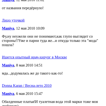
от названия передёрнуло!
Лицо уточкой
Maniya
, 12 мая 2010 10:09
Фу,ну неужели они не понимают,как глупо выглядит со
стороны!?Уже и парни туда же...и откуда только эта "мода"
пошла?
Ищется опытный врач-хирург в Москве
Maniya
, 8 мая 2010 14:51
мда...додумалась же до такого как-то!
Donna Karan / Весна-лето 2010
Maniya
, 6 мая 2010 15:47
Обалденные платья!И туалетная вода этой марки тоже моя
любимая:)