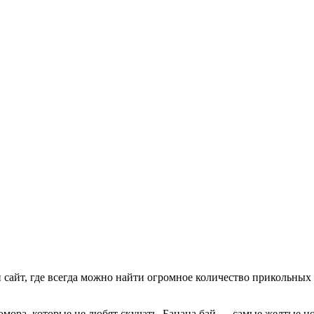
айт, где всегда можно найти огромное количество прикольных 
юмора, которые не любят скучать. Банана бай — самые желтые 