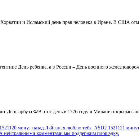
в Хорватии и Исламский день прав человека в Иране. В США отм
ентине День ребенка, а в России – День военного железнодорожн
 День арбуза 🍉В этот день в 1776 году в Милане открылась опер
1521120 минут назад
Ляйсан, я люблю тебя
ASD2
1521121 минут
г. А нейтральными комментами мы поддержим площадку.