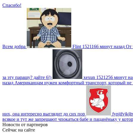
Спасибо!
Всем добра
Flint
1521166 минут назад
От 
за эту парашу? дайте 6!)
xexun
1521256 минут на
назад
Американцам нужен комфортный транспорт, который не пот
них, она интересно выглядит до сих пор
fynjifvjkjl
всякое и тут же запрещают чпокаться бабе и пацанёньку у кото
Новости от партнеров
Сейчас на сайте