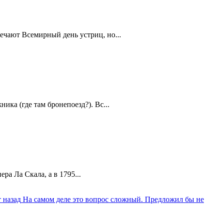
ечают Всемирный день устриц, но...
ика (где там бронепоезд?). Вс...
а Ла Скала, а в 1795...
 назад
На самом деле это вопрос сложный. Предложил бы не