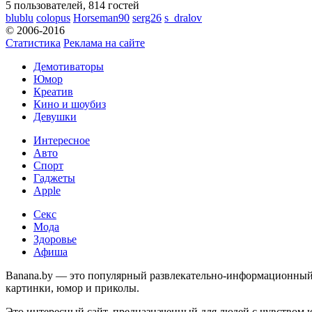
5 пользователей, 814 гостей
blublu
colopus
Horseman90
serg26
s_dralov
© 2006-2016
Статистика
Реклама на сайте
Демотиваторы
Юмор
Креатив
Кино и шоубиз
Девушки
Интересное
Авто
Спорт
Гаджеты
Apple
Секс
Мода
Здоровье
Афиша
Banana.by — это популярный развлекательно-информационный с
картинки, юмор и приколы.
Это интересный сайт, предназначенный для людей с чувством 