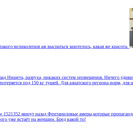
такого великолепия аж высраться захотелось, какая же красота.
зад
Нищета, разруха, никаких систем оповещения. Ничего удив
еряется под 150 кг тушей. Для азиатского региона норм, для шт
tw
1521352 минут назад
Фентаниловые амеры,которые пропагандир
рого уже встаёт на женщин. Бред какой то!