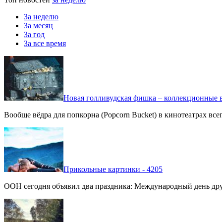
За неделю
За месяц
За год
За все время
Новая голливудская фишка – коллекционные в
Вообще вёдра для попкорна (Popcorn Bucket) в кинотеатрах вс
Прикольные картинки - 4205
ООН сегодня объявил два праздника: Международный день дру