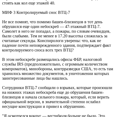
стоять как кол еще этажей 40.
МИФ 3 Контролируемый снос ВТЦ-7
Не все помнят, что помимо башен-близнецов в тот день
обрушился еще один небоскреб — 47-этажный ВТЦ-7.
Самолет в него не попадал, а пожары, по словам очевидцев,
были слабыми. Тем не менее в 17.20 высотка сложилась за
считаные секунды. Конспирологи уверены: что, как не
падение почти неповрежденного здания, подтверждает факт
контролируемого сноса всех трех ВТЦ?
В этом небоскребе размещались офисы ФБР, налоговой
службы IRS (предположительно, с огромным количеством
компроматов), минобороны, контрразведки США, то есть там
хранилось множество документов, в уничтожении которых
заинтересованные лица бы нашлись.
Сотрудники ВТЦ-7 сообщали о взрывах, которые произошли
на нижних этажах небоскреба еще до обрушения башен-
близнецов и начала сильного пожара, который, если верить
официальной версии, в значительной степени ослабил
несущие конструкции и привел к обрушению.
"Я осмотрелся вокруг — вестибюля больше не было. Это