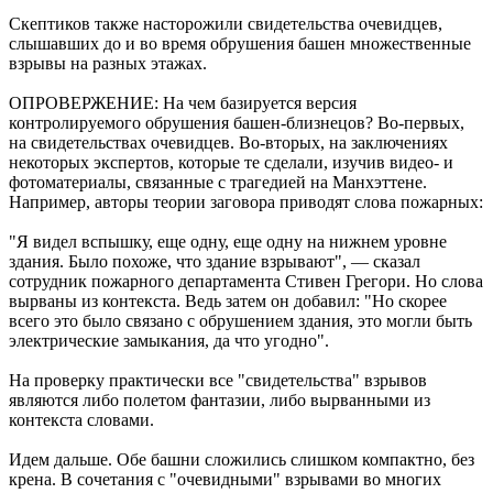
Скептиков также насторожили свидетельства очевидцев,
слышавших до и во время обрушения башен множественные
взрывы на разных этажах.
ОПРОВЕРЖЕНИЕ: На чем базируется версия
контролируемого обрушения башен-близнецов? Во-первых,
на свидетельствах очевидцев. Во-вторых, на заключениях
некоторых экспертов, которые те сделали, изучив видео- и
фотоматериалы, связанные с трагедией на Манхэттене.
Например, авторы теории заговора приводят слова пожарных:
"Я видел вспышку, еще одну, еще одну на нижнем уровне
здания. Было похоже, что здание взрывают", — сказал
сотрудник пожарного департамента Стивен Грегори. Но слова
вырваны из контекста. Ведь затем он добавил: "Но скорее
всего это было связано с обрушением здания, это могли быть
электрические замыкания, да что угодно".
На проверку практически все "свидетельства" взрывов
являются либо полетом фантазии, либо вырванными из
контекста словами.
Идем дальше. Обе башни сложились слишком компактно, без
крена. В сочетания с "очевидными" взрывами во многих