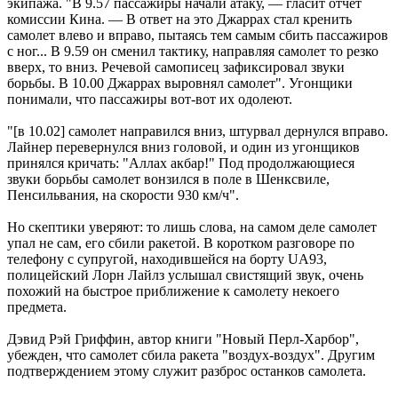
экипажа. "В 9.57 пассажиры начали атаку, — гласит отчет
комиссии Кина. — В ответ на это Джаррах стал кренить
самолет влево и вправо, пытаясь тем самым сбить пассажиров
с ног... В 9.59 он сменил тактику, направляя самолет то резко
вверх, то вниз. Речевой самописец зафиксировал звуки
борьбы. В 10.00 Джаррах выровнял самолет". Угонщики
понимали, что пассажиры вот-вот их одолеют.
"[в 10.02] самолет направился вниз, штурвал дернулся вправо.
Лайнер перевернулся вниз головой, и один из угонщиков
принялся кричать: "Аллах акбар!" Под продолжающиеся
звуки борьбы самолет вонзился в поле в Шенксвиле,
Пенсильвания, на скорости 930 км/ч".
Но скептики уверяют: то лишь слова, на самом деле самолет
упал не сам, его сбили ракетой. В коротком разговоре по
телефону с супругой, находившейся на борту UA93,
полицейский Лорн Лайлз услышал свистящий звук, очень
похожий на быстрое приближение к самолету некоего
предмета.
Дэвид Рэй Гриффин, автор книги "Новый Перл-Харбор",
убежден, что самолет сбила ракета "воздух-воздух". Другим
подтверждением этому служит разброс останков самолета.