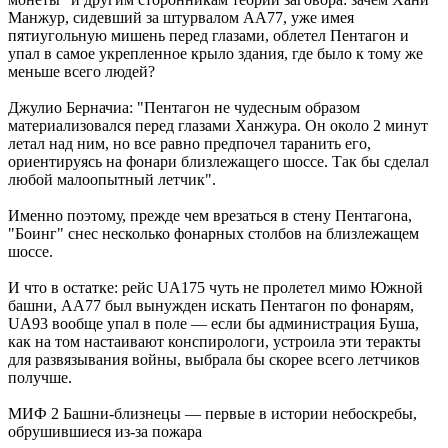
Манжур, сидевший за штурвалом AA77, уже имея
пятиугольную мишень перед глазами, облетел Пентагон и
упал в самое укрепленное крыло здания, где было к тому же
меньше всего людей?
Джулио Берначиа: "Пентагон не чудесным образом
материализовался перед глазами Ханжура. Он около 2 минут
летал над ним, но все равно предпочел таранить его,
ориентируясь на фонари близлежащего шоссе. Так бы сделал
любой малоопытный летчик".
Именно поэтому, прежде чем врезаться в стену Пентагона,
"Боинг" снес несколько фонарных столбов на близлежащем
шоссе.
И что в остатке: рейс UA175 чуть не пролетел мимо Южной
башни, AA77 был вынужден искать Пентагон по фонарям,
UA93 вообще упал в поле — если бы администрация Буша,
как на том настаивают конспирологи, устроила эти теракты
для развязывания войны, выбрала бы скорее всего летчиков
получше.
МИФ 2 Башни-близнецы — первые в истории небоскребы,
обрушившиеся из-за пожара