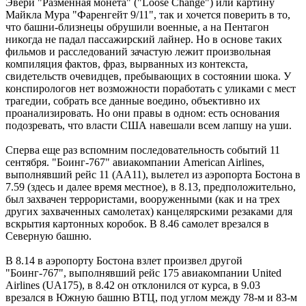
Эвери "Разменная монета" ("Loose Сhange") или картину
Майкла Мура "Фаренгейт 9/11", так и хочется поверить в то,
что башни-близнецы обрушили военные, а на Пентагон
никогда не падал пассажирский лайнер. Но в основе таких
фильмов и расследований зачастую лежит произвольная
компиляция фактов, фраз, вырванных из контекста,
свидетельств очевидцев, пребывающих в состоянии шока. У
конспирологов нет возможности поработать с уликами с мест
трагедии, собрать все данные воедино, объективно их
проанализировать. Но они правы в одном: есть основания
подозревать, что власти США навешали всем лапшу на уши.
Сперва еще раз вспомним последовательность событий 11
сентября. "Боинг-767" авиакомпании American Airlines,
выполнявший рейс 11 (АА11), вылетел из аэропорта Бостона в
7.59 (здесь и далее время местное), в 8.13, предположительно,
был захвачен террористами, вооруженными (как и на трех
других захваченных самолетах) канцелярскими резаками для
вскрытия картонных коробок. В 8.46 самолет врезался в
Северную башню.
В 8.14 в аэропорту Бостона взлет произвел другой
"Боинг-767", выполнявший рейс 175 авиакомпании United
Airlines (UA175), в 8.42 он отклонился от курса, в 9.03
врезался в Южную башню ВТЦ, под углом между 78-м и 83-м