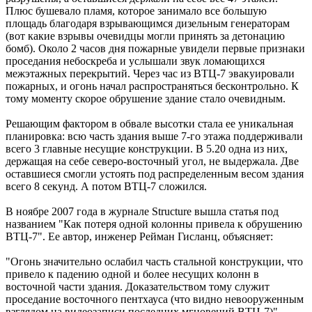
Плюс бушевало пламя, которое занимало все большую
площадь благодаря взрывающимся дизельным генераторам
(вот какие взрывы очевидцы могли принять за детонацию
бомб). Около 2 часов дня пожарные увидели первые признаки
проседания небоскреба и услышали звук ломающихся
межэтажных перекрытий. Через час из ВТЦ-7 эвакуировали
пожарных, и огонь начал распространяться бесконтрольно. К
тому моменту скорое обрушение здание стало очевидным.
Решающим фактором в обвале высотки стала ее уникальная
планировка: всю часть здания выше 7-го этажа поддерживали
всего 3 главные несущие конструкции. В 5.20 одна из них,
держащая на себе северо-восточный угол, не выдержала. Две
оставшиеся смогли устоять под распределенным весом здания
всего 8 секунд. А потом ВТЦ-7 сложился.
В ноябре 2007 года в журнале Structure вышла статья под
названием "Как потеря одной колонны привела к обрушению
ВТЦ-7". Ее автор, инженер Рейман Гисланц, объясняет:
"Огонь значительно ослабил часть стальной конструкции, что
привело к падению одной и более несущих колонн в
восточной части здания. Доказательством тому служит
проседание восточного пентхауса (что видно невооруженным
взглядом на видеозаписи последних мгновений ВТЦ-7)".