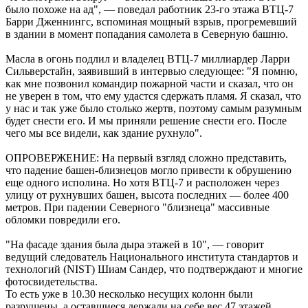
было похоже на ад", — поведал работник 23-го этажа ВТЦ-7
Барри Дженнингс, вспоминая мощный взрыв, прогремевший
в здании в момент попадания самолета в Северную башню.
Масла в огонь подлил и владелец ВТЦ-7 миллиардер Ларри
Сильверстайн, заявивший в интервью следующее: "Я помню,
как мне позвонил командир пожарной части и сказал, что он
не уверен в том, что ему удастся сдержать пламя. Я сказал, что
у нас и так уже было столько жертв, поэтому самым разумным
будет снести его. И мы приняли решение снести его. После
чего мы все видели, как здание рухнуло".
ОПРОВЕРЖЕНИЕ: На первый взгляд сложно представить,
что падение башен-близнецов могло привести к обрушению
еще одного исполина. Но хотя ВТЦ-7 и расположен через
улицу от рухнувших башен, высота последних — более 400
метров. При падении Северного "близнеца" массивные
обломки повредили его.
"На фасаде здания была дыра этажей в 10", — говорит
ведущий следователь Национального института стандартов и
технологий (NIST) Шиам Сандер, что подтверждают и многие
фотосвидетельства.
То есть уже в 10.30 несколько несущих колонн были
разрушены, а оставшиеся держали на себе вес 47 этажей.