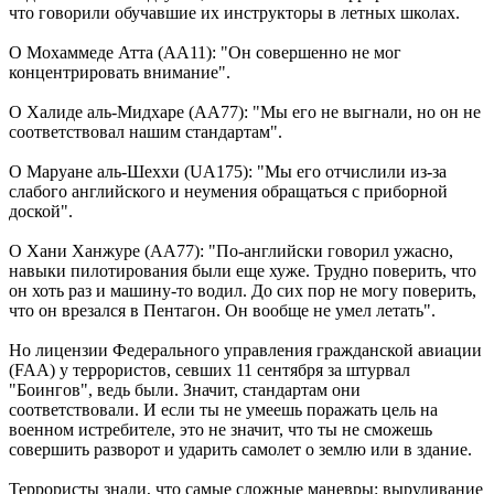
что говорили обучавшие их инструкторы в летных школах.
О Мохаммеде Атта (АА11): "Он совершенно не мог
концентрировать внимание".
О Халиде аль-Мидхаре (АА77): "Мы его не выгнали, но он не
соответствовал нашим стандартам".
О Маруане аль-Шеххи (UA175): "Мы его отчислили из-за
слабого английского и неумения обращаться с приборной
доской".
О Хани Ханжуре (АА77): "По-английски говорил ужасно,
навыки пилотирования были еще хуже. Трудно поверить, что
он хоть раз и машину-то водил. До сих пор не могу поверить,
что он врезался в Пентагон. Он вообще не умел летать".
Но лицензии Федерального управления гражданской авиации
(FAA) у террористов, севших 11 сентября за штурвал
"Боингов", ведь были. Значит, стандартам они
соответствовали. И если ты не умеешь поражать цель на
военном истребителе, это не значит, что ты не сможешь
совершить разворот и ударить самолет о землю или в здание.
Террористы знали, что самые сложные маневры: выруливание