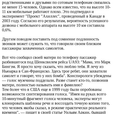
родственниками и друзьями по сотовым телефонам связались
не менее 15 человек. Однако всем известно, что на высоте 10-
11 км мобильные работают плохо. Это подтвердил и
эксперимент "Проект "Ахиллес", проведенный в Канаде в
2003 году. Согласно его результатам, вероятность успешного
дозвона с мобильного аппарата на высоте 10 км составила
0,6%.
Другим поводом поставить под сомнение подлинность
звонков может служить то, что говорили своим близким
пассажиры захваченных самолетов.
Вот что сообщил своей матери по телефону пассажир
разбившегося под Шенксвилем рейса UA93: "Мама, это Марк
Бингэм. Я просто хочу сказать, что люблю тебя. Я лечу из
Ньюарка в Сан-Франциско. Здесь трое ребят, они захватили
самолет и говорят, что у них бомба". Конспирологи убеждены
— голос мужчины подделали. Разве станет кто-то, позвонив
матери, полностью называть имя и фамилию?
Тем более что в США еще в 1999 году были опробованы
возможности синтезирования голоса. "Имея на руках всего
10-минутный фрагмент голоса человека, эксперты могут
клонировать шаблоны речи и воссоздать точную копию того,
что человек якобы сказал, в режиме практически реального
времени", — пишет в своей статье Уильям Аркин, бывший