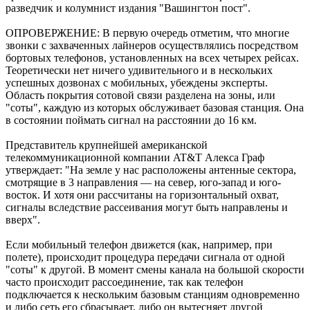
разведчик и колумнист издания "Вашингтон пост".
ОПРОВЕРЖЕНИЕ: В первую очередь отметим, что многие
звонки с захваченных лайнеров осуществлялись посредством
бортовых телефонов, установленных на всех четырех рейсах.
Теоретически нет ничего удивительного и в нескольких
успешных дозвонах с мобильных, убеждены эксперты.
Область покрытия сотовой связи разделена на зоны, или
"соты", каждую из которых обслуживает базовая станция. Она
в состоянии поймать сигнал на расстоянии до 16 км.
Представитель крупнейшей американской
телекоммуникационной компании AT&T Алекса Граф
утверждает: "На земле у нас расположены антенные сектора,
смотрящие в 3 направления — на север, юго-запад и юго-
восток. И хотя они рассчитаны на горизонтальный охват,
сигналы вследствие рассеивания могут быть направлены и
вверх".
Если мобильный телефон движется (как, например, при
полете), происходит процедура передачи сигнала от одной
"соты" к другой. В момент смены канала на большой скорости
часто происходит рассоединение, так как телефон
подключается к нескольким базовым станциям одновременно
и либо сеть его сбрасывает, либо он вытесняет другой