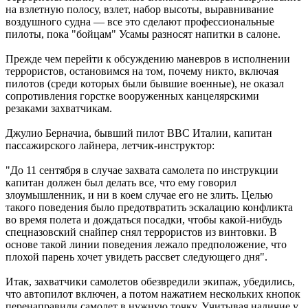
на взлетную полосу, взлет, набор высоты, выравнивание
воздушного судна — все это сделают профессиональные
пилоты, пока "бойцам" Усамы разносят напитки в салоне.
Прежде чем перейти к обсуждению маневров в исполнении
террористов, остановимся на том, почему никто, включая
пилотов (среди которых были бывшие военные), не оказал
сопротивления горстке вооруженных канцелярскими
резаками захватчикам.
Джулио Берначиа, бывший пилот ВВС Италии, капитан
пассажирского лайнера, летчик-инструктор:
"До 11 сентября в случае захвата самолета по инструкции
капитан должен был делать все, что ему говорил
злоумышленник, и ни в коем случае его не злить. Целью
такого поведения было предотвратить эскалацию конфликта
во время полета и дождаться посадки, чтобы какой-нибудь
спецназовский снайпер снял террористов из винтовки. В
основе такой линии поведения лежало предположение, что
плохой парень хочет увидеть рассвет следующего дня".
Итак, захватчики самолетов обезвредили экипаж, убедились,
что автопилот включен, а потом нажатием нескольких кнопок
перенаправили самолет в нужную точку. Учитывая наличие у