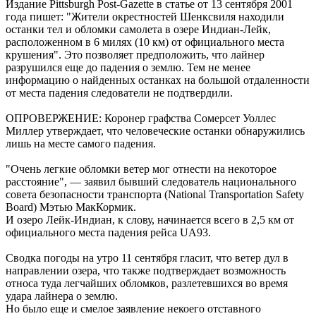
Издание Pittsburgh Post-Gazette в статье от 13 сентября 2001
года пишет: "Жители окрестностей Шенксвиля находили
останки тел и обломки самолета в озере Индиан-Лейк,
расположенном в 6 милях (10 км) от официального места
крушения". Это позволяет предположить, что лайнер
разрушился еще до падения о землю. Тем не менее
информацию о найденных останках на большой отдаленности
от места падения следователи не подтвердили.
ОПРОВЕРЖЕНИЕ: Коронер графства Сомерсет Уоллес
Миллер утверждает, что человеческие останки обнаружились
лишь на месте самого падения.
"Очень легкие обломки ветер мог отнести на некоторое
расстояние", — заявил бывший следователь национального
совета безопасности транспорта (National Transportation Safety
Board) Мэтью МакКормик.
И озеро Лейк-Индиан, к слову, начинается всего в 2,5 км от
официального места падения рейса UA93.
Сводка погоды на утро 11 сентября гласит, что ветер дул в
направлении озера, что также подтверждает возможность
относа туда легчайших обломков, разлетевшихся во время
удара лайнера о землю.
Но было еще и смелое заявление некоего отставного