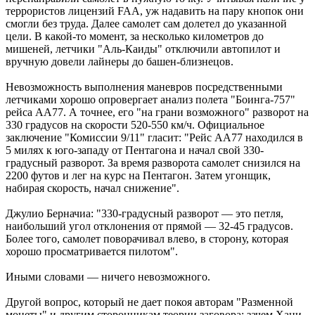
террористов лицензий FAA, уж надавить на пару кнопок они
смогли без труда. Далее самолет сам долетел до указанной
цели. В какой-то момент, за несколько километров до
мишеней, летчики "Аль-Каиды" отключили автопилот и
вручную довели лайнеры до башен-близнецов.
Невозможность выполнения маневров посредственными
летчиками хорошо опровергает анализ полета "Боинга-757"
рейса АА77. А точнее, его "на грани возможного" разворот на
330 градусов на скорости 520-550 км/ч. Официальное
заключение "Комиссии 9/11" гласит: "Рейс АА77 находился в
5 милях к юго-западу от Пентагона и начал свой 330-
градусный разворот. За время разворота самолет снизился на
2200 футов и лег на курс на Пентагон. Затем угонщик,
набирая скорость, начал снижение".
Джулио Берначиа: "330-градусный разворот — это петля,
наибольший угол отклонения от прямой — 32-45 градусов.
Более того, самолет поворачивал влево, в сторону, которая
хорошо просматривается пилотом".
Иными словами — ничего невозможного.
Другой вопрос, который не дает покоя авторам "Разменной
монеты" и другим сторонникам теории заговора: зачем Хани