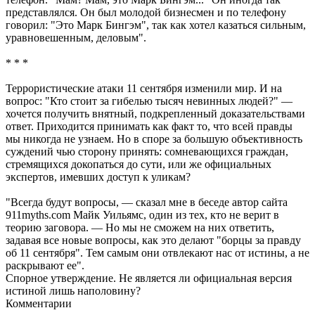
представлялся. Он был молодой бизнесмен и по телефону
говорил: "Это Марк Бингэм", так как хотел казаться сильным,
уравновешенным, деловым".
* * *
Террористические атаки 11 сентября изменили мир. И на
вопрос: "Кто стоит за гибелью тысяч невинных людей?" —
хочется получить внятный, подкрепленный доказательствами
ответ. Приходится принимать как факт то, что всей правды
мы никогда не узнаем. Но в споре за большую объективность
суждений чью сторону принять: сомневающихся граждан,
стремящихся докопаться до сути, или же официальных
экспертов, имевших доступ к уликам?
"Всегда будут вопросы, — сказал мне в беседе автор сайта
911myths.com Майк Уильямс, один из тех, кто не верит в
теорию заговора. — Но мы не сможем на них ответить,
задавая все новые вопросы, как это делают "борцы за правду
об 11 сентября". Тем самым они отвлекают нас от истины, а не
раскрывают ее".
Спорное утверждение. Не является ли официальная версия
истиной лишь наполовину?
Комментарии