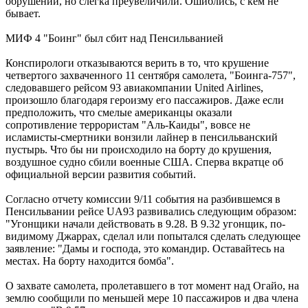
обрушении, но слегка преувеличили. Ошиблись, с кем не
бывает.
МИФ 4 "Боинг" был сбит над Пенсильванией
Конспирологи отказываются верить в то, что крушение
четвертого захваченного 11 сентября самолета, "Боинга-757",
следовавшего рейсом 93 авиакомпании United Airlines,
произошло благодаря героизму его пассажиров. Даже если
предположить, что смелые американцы оказали
сопротивление террористам "Аль-Каиды", вовсе не
исламисты-смертники вонзили лайнер в пенсильванский
пустырь. Что бы ни происходило на борту до крушения,
воздушное судно сбили военные США. Сперва вкратце об
официальной версии развития событий.
Согласно отчету комиссии 9/11 события на разбившемся в
Пенсильвании рейсе UA93 развивались следующим образом:
"Угонщики начали действовать в 9.28. В 9.32 угонщик, по-
видимому Джаррах, сделал или попытался сделать следующее
заявление: "Дамы и господа, это командир. Оставайтесь на
местах. На борту находится бомба".
О захвате самолета, пролетавшего в тот момент над Огайо, на
землю сообщили по меньшей мере 10 пассажиров и два члена