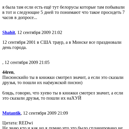
я была там если есть ещё тут белорусы которые там побывали
в тот и следующие 5 дней то понимают что такое просидеть 7
часов в допросе...
Shahit
, 12 сентября 2009 21:02
12 сентября 2001 в США траур, а в Минске все праздновали
день города.
, 12 сентября 2009 21:05
44ren
,
Писюнский
о ты в книжки смотрел значит, а если это сказали
друзья, то пошли их на
(мужской писюн)
6лядь, говорю, что xуeвo ты в книжки смотрел значит, а если
это сказали друзья, то пошли их наXУЙ
Mutantik
, 12 сентября 2009 21:09
Цитата: REDwi
Не знаю кто и как,но я думаю что это было спланировано не