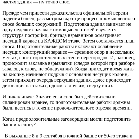
частях здания — ну точно снос.
Прежде чем привести доказательства официальной версии
падения башен, рассмотрим вкратце процесс промышленного
сноса больших сооружений. Подготовка здания занимает не
одну неделю: сначала с помощью чертежей изучается
структура постройки, бригада взрывников осматривает
несущий каркас на КАЖДОМ этаже. Затем составляется план
сноса. Подготовительные работы включают ослабление
несущих конструкций заранее — срезание опор в нескольких
местах, снос второстепенных стен и перегородок. И, наконец,
происходит закладка взрывчатки (следов которой при разборе
завалов, к слову, не обнаружили). Когда приходит время жать
на кнопку, начинают подрыв с основания несущих колонн,
затем приходит очередь верхушки здания, далее происходит
детонация на этажах, одном за другим, сверху вниз.
И никак иначе. Значит, если снос был действительно
спланирован заранее, то подготовительные работы должны
были вестись в течение продолжительного отрезка времени.
Когда предположительные заговорщики могли подготовить
башни к сносу?
"В выходные 8 и 9 сентября в южной башне от 50-го этажа и