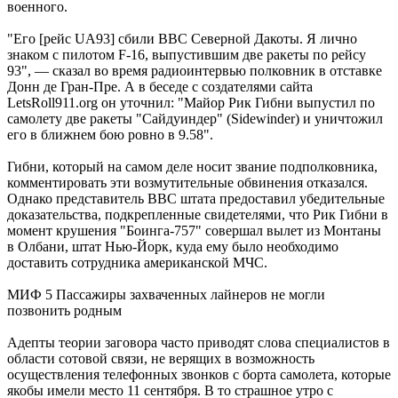
военного.
"Его [рейс UA93] сбили ВВС Северной Дакоты. Я лично
знаком с пилотом F-16, выпустившим две ракеты по рейсу
93", — сказал во время радиоинтервью полковник в отставке
Донн де Гран-Пре. А в беседе с создателями сайта
LetsRoll911.org он уточнил: "Майор Рик Гибни выпустил по
самолету две ракеты "Сайдуиндер" (Sidewinder) и уничтожил
его в ближнем бою ровно в 9.58".
Гибни, который на самом деле носит звание подполковника,
комментировать эти возмутительные обвинения отказался.
Однако представитель ВВС штата предоставил убедительные
доказательства, подкрепленные свидетелями, что Рик Гибни в
момент крушения "Боинга-757" совершал вылет из Монтаны
в Олбани, штат Нью-Йорк, куда ему было необходимо
доставить сотрудника американской МЧС.
МИФ 5 Пассажиры захваченных лайнеров не могли
позвонить родным
Адепты теории заговора часто приводят слова специалистов в
области сотовой связи, не верящих в возможность
осуществления телефонных звонков с борта самолета, которые
якобы имели место 11 сентября. В то страшное утро с