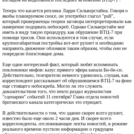
Теперь что касается реплики Ларри Сильверстайна. Говоря о
якобы планируемом сносе, он употребил глагол "pull",
который приверженцы теории заговора интерпретировали как
намерение подорвать небоскреб. Однако Сильверстайн мог
иметь в виду такую процедуру, как обрушение ВТЦ-7 при
помощи тросов. Они используются в том случае, если
крупногабаритная постройка вот-вот рухнет и необходимо
направить движение обломков таким образом, чтобы они не
повредили близстоящие дома.
Еще один интересный факт, который любят вспоминать
поклонники мифов: казус прямого эфира канала Би-би-си.
Действительно, телезрители немного удивились, слушая, как
корреспондент рассказывает об обрушившемся ВТЦ-7 на фоне
еще стоящего небоскреба. Могло ли это служить
доказательством того, что некто раздал журналистам
"сценарии" событий 11 сентября? Глава отдела новостей
британского канала категорически это отрицает.
В действительности о том, что здание скорее всего рухнет,
известно было еще около 2 часов дня. И скорее всего
корреспонденты, отслеживающие ленты новостей, в режиме
реального времени пустили информацию о грядущем