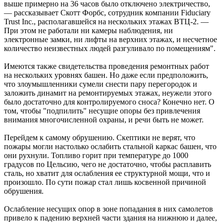
выше примерно на 36 часов было отключено электричество,
— рассказывает Скотт Форбс, сотрудник компании Fiduciary
Trust Inc., располагавшейся на нескольких этажах ВТЦ-2. —
При этом не работали ни камеры наблюдения, ни
электронные замки, ни лифты на верхних этажах, и несчетное
количество неизвестных людей разгуливало по помещениям".
Имеются также свидетельства проведения ремонтных работ
на нескольких уровнях башен. Но даже если предположить,
что злоумышленники сумели снести пару перегородок и
заложить динамит на ремонтируемых этажах, неужели этого
было достаточно для контролируемого сноса? Конечно нет. О
том, чтобы "подпилить" несущие опоры без привлечения
внимания многочисленной охраны, и речи быть не может.
Перейдем к самому обрушению. Скептики не верят, что
пожары могли настолько ослабить стальной каркас башен, что
они рухнули. Топливо горит при температуре до 1000
градусов по Цельсию, чего не достаточно, чтобы расплавить
сталь, но хватит для ослабления ее структурной мощи, что и
произошло. По сути пожар стал лишь косвенной причиной
обрушения.
Ослабление несущих опор в зоне попадания в них самолетов
привело к падению верхней части здания на нижнюю и далее,