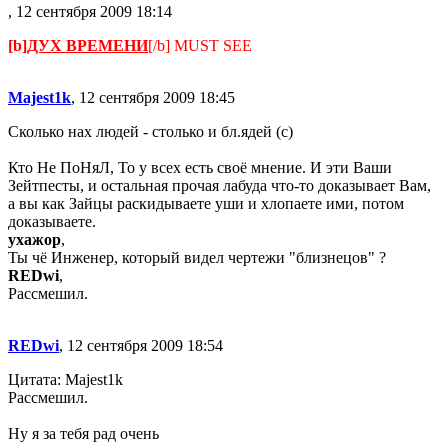
, 12 сентября 2009 18:14
[b]
ДУХ ВРЕМЕНИ
[/b] MUST SEE
Majest1k
, 12 сентября 2009 18:45
Сколько нах людей - столько и бл.ядей (с)
Кто Не ПоНяЛ, То у всех есть своё мнение. И эти Ваши
Зейтпесты, и остальная прочая лабуда что-то доказывает Вам,
а вы как Зайцы раскидываете уши и хлопаете ими, потом
доказываете.
ухажор
,
Ты чё Инженер, который видел чертежи "близнецов" ?
REDwi
,
Рассмешил.
REDwi
, 12 сентября 2009 18:54
Цитата: Majest1k
Рассмешил.
Ну я за тебя рад очень