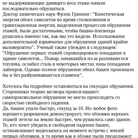
не выдерживающие давящего веса этажи начали
последовательно обрушаться.
Доктор химических наук Фрэнк Грининг: "Кинетическая
энергия обоих самолетов во время столкновения и
гравитационная энергия, выделенная процессом обрушения
этажей, были достаточными, чтобы башни-близнецы
рушились именно так, как мы это видели. Использование
дополнительной взрывчатки для обрушения зданий крайне
маловероятно". Ученый также убежден в следующем:
"Обрушение первых этажей спровоцировало попадание в
здание самолетов... Пожар, начавшийся из-за разлившегося
топлива, ослабил сталь в некоторых местах зоны попадания
лайнеров. Однако полное обрушение обеих башен произошло
бы и без разбушевавшегося пламени".
Хотелось бы подробнее остановиться на секундах обрушения.
Сторонники теории заговора провозглашают:
самопроизвольное обрушение не могло происходить со
скоростью свободного падения.
Да, башни упали быстро, секунд за 10. Но любое фото
хорошего разрешения демонстрирует, что обломки верхних
этажей летели на землю быстрее, чем рушилось само здание.
Те, кто хочет убедить в свободном падении башен,
останавливают видеозапись на моменте встречи с землей
первых обломков, в то время как в облаке пыли продолжают