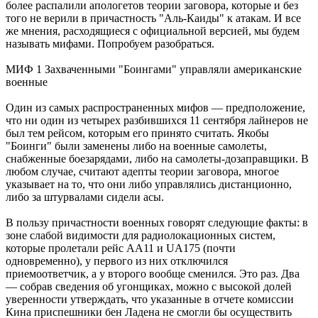
более распалили апологетов теории заговора, которые и без
того не верили в причастность "Аль-Каиды" к атакам. И все
же мнения, расходящиеся с официальной версией, мы будем
называть мифами. Попробуем разобраться.
МИФ 1 Захваченными "Боингами" управляли американские
военные
Один из самых распространенных мифов — предположение,
что ни один из четырех разбившихся 11 сентября лайнеров не
был тем рейсом, которым его принято считать. Якобы
"Боинги" были заменены либо на военные самолеты,
снабженные боезарядами, либо на самолеты-дозаправщики. В
любом случае, считают адепты теории заговора, многое
указывает на то, что они либо управлялись дистанционно,
либо за штурвалами сидели асы.
В пользу причастности военных говорят следующие факты: в
зоне слабой видимости для радиолокационных систем,
которые пролетали рейс АА11 и UA175 (почти
одновременно), у первого из них отключился
приемоответчик, а у второго вообще сменился. Это раз. Два
— собрав сведения об угонщиках, можно с высокой долей
уверенности утверждать, что указанные в отчете комиссии
Кина приспешники бен Ладена не смогли бы осуществить