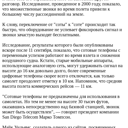
разговор. Исследование, проведенное в 2000 году, показало,
что множественные звонки во время полета привели к
большому числу рассоединений на земле.
К слову, переключение от "соты" к "соте" происходит так
быстро, что оборудование не успевает фиксировать сигнал и
звонки зачастую выходят бесплатными.
Исследование, результаты которого были опубликованы
вскоре после 11 сентября, показало, что сотовые телефоны с
переменным успехом работают во время взлета и снижения
воздушного судна. Кстати, старые мобильные аппараты,
использующие аналоговую сеть, могут удерживать сигнал на
высоте до 16 км довольно долго, более современные
цифровые телефоны скорее всего отключатся, как только
самолет преодолеет отметку в 10 км. Напомним, что средняя
высота полета коммерческих рейсов — 11 км.
"Сотовые телефоны не предназначены для использования в
самолетах. Но тем не менее на высоте 30 тысяч футов,
оказавшись непосредственно над базовой станцией, звонок
может быть осуществлен", — говорит президент компании
San Diego Telecom Марко Томпсон.
Майк Уильямс, создатель одного из сайтов, посвященных