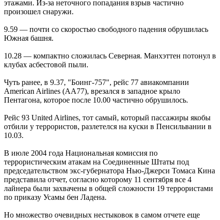
этажами. Из-за неточного попадания взрыв частично
произошел снаружи.
9.59 — почти со скоростью свободного падения обрушилась
Южная башня.
10.28 — компактно сложилась Северная. Манхэттен потонул в
клубах асбестовой пыли.
Чуть ранее, в 9.37, "Боинг-757", рейс 77 авиакомпании
American Airlines (AA77), врезался в западное крыло
Пентагона, которое после 10.00 частично обрушилось.
Рейс 93 United Airlines, тот самый, который пассажиры якобы
отбили у террористов, разлетелся на куски в Пенсильвании в
10.03.
В июле 2004 года Национальная комиссия по
террористическим атакам на Соединенные Штаты под
председательством экс-губернатора Нью-Джерси Томаса Кина
представила отчет, согласно которому 11 сентября все 4
лайнера были захвачены в общей сложности 19 террористами
по приказу Усамы бен Ладена.
Но множество очевидных нестыковок в самом отчете еще