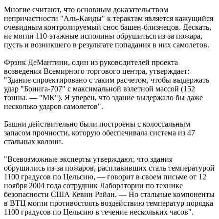
Многие считают, что основным доказательством
непричастности "Аль-Каиды" к терактам является кажущийся
очевидным контролируемый снос башен-близнецов. Дескать,
не могли 110-этажные исполины обрушиться из-за пожара,
пусть и возникшего в результате попадания в них самолетов.
Фрэнк ДеМантини, один из руководителей проекта
возведения Всемирного торгового центра, утверждает:
"Здание спроектировано с таким расчетом, чтобы выдержать
удар "Боинга-707" с максимальной взлетной массой (152
тонны. — "МК"). Я уверен, что здание выдержало бы даже
несколько ударов самолетов".
Башни действительно были построены с колоссальным
запасом прочности, которую обеспечивала система из 47
стальных колонн.
"Всевозможные эксперты утверждают, что здания
обрушились из-за пожаров, расплавивших сталь температурой
1100 градусов по Цельсию, — говорит в своем письме от 12
ноября 2004 года сотрудник Лаборатории по технике
безопасности США Кевин Райан. — Но стальные компоненты
в ВТЦ могли противостоять воздействию температур порядка
1100 градусов по Цельсию в течение нескольких часов".