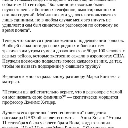
событиям 11 сентября: "Большинство звонков были
осуществлены с бортовых телефонов, вмонтированных в
спинки сидений. Мобильниками удалось воспользоваться
лишь единицам, но в любом случае меня это ничуть не
удивляет: я сам был свидетелем разговоров по сотовому во
время полета".
Теперь что касается предположения о подделывании голосов.
В общей сложности до своих родных и близких тем
трагическим утром сумели дозвониться от 50 до 100 человек с
разных рейсов, которые экстренно сажали в аэропортах США.
Неужели возможно подделать голоса каждого из них, да так,
чтобы не вызвать подозрений у снявшего трубку?
Вернемся к многострадальному разговору Марка Бингэма с
матерью.
"Неужели вы действительно верите, что в разговоре с мамой
он мог назвать свою фамилию?" — скептически морщится
профессор Джеймс Хетцер.
Лучше всего причины "неестественного" поведения
пассажира UA93 объясняет его мать — Анна Хоган: "Утром
11 сентября я была у своего брата Вона, когда зазвонил
телефон. "Мам? Мам, это Марк Бингэм..." Он иногда так