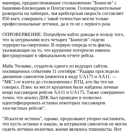
маневры, предшествовавшие столкновению "Боингов" с
башнями-близнецами и Пентагоном. Головокружительные
развороты на лайнерах, чья крейсерская скорость составляет
850 км/ч, совершить с такой точностью могли только
профессиональные летчики, да и то не с первого раза.
ОПРОВЕРЖЕНИЕ: Попробуем найти доводы в пользу того,
что за штурвалами всех четырех "Боингов" сидели
террористы-смертники. В первую очередь есть факты,
указывающие на то, что крушение потерпели именно
фигурирующие в официальном отчете рейсы.
Майк Уильямс, создатель одного из ведущих сайтов,
посвященных событиям 11 сентября: "Радары проследили
движение самолетов (имеются в виду UA175 и АА11. —
"МК") от взлета до столкновения с ВТЦ, кто бы что ни
говорил. Плюс на месте крушения были найдены личные
вещи пассажиров рейсов АА11 и UA175. Также совершенно
точно, что анализ ДНК был проведен и позволил
идентифицировать останки некоторых пассажиров
злосчастных рейсов".
"Искатели истины", однако, продолжают упорно настаивать,
что пусть останки и нашли, за штурвалом самолетов не могли
сидеть летчики-недоучки, коими являлись террористы. Вот