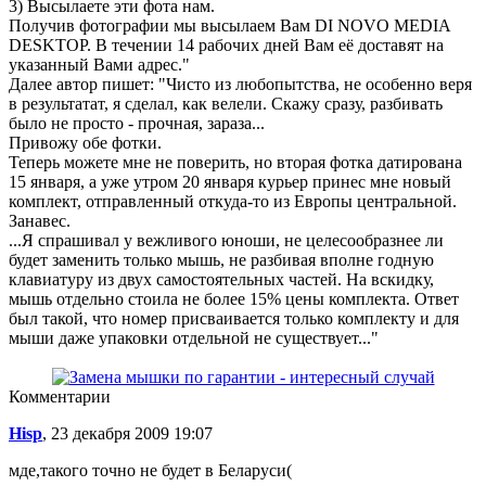
3) Высылаете эти фота нам.
Получив фотографии мы высылаем Вам DI NOVO MEDIA
DESKTOP. В течении 14 рабочих дней Вам её доставят на
указанный Вами адрес."
Далее автор пишет: "Чисто из любопытства, не особенно веря
в результатат, я сделал, как велели. Скажу сразу, разбивать
было не просто - прочная, зараза...
Привожу обе фотки.
Теперь можете мне не поверить, но вторая фотка датирована
15 января, а уже утром 20 января курьер принес мне новый
комплект, отправленный откуда-то из Европы центральной.
Занавес.
...Я спрашивал у вежливого юноши, не целесообразнее ли
будет заменить только мышь, не разбивая вполне годную
клавиатуру из двух самостоятельных частей. На вскидку,
мышь отдельно стоила не более 15% цены комплекта. Ответ
был такой, что номер присваивается только комплекту и для
мыши даже упаковки отдельной не существует..."
Комментарии
Hisp
, 23 декабря 2009 19:07
мде,такого точно не будет в Беларуси(