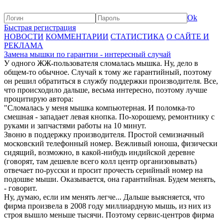
Ok
Быстрая регистрация
НОВОСТИ
КОММЕНТАРИИ
СТАТИСТИКА
О САЙТЕ И
РЕКЛАМА
Замена мышки по гарантии - интересный случай
У одного ЖЖ-пользователя сломалась мышка. Ну, дело в
общем-то обычное. Случай к тому же гарантийный, поэтому
он решил обратиться в службу поддержки производителя. Все,
что происходило дальше, весьма интересно, поэтому лучше
процитирую автора:
"Сломалась у меня мышка компьютерная. И поломка-то
смешная - западает левая кнопка. По-хорошему, ремонтнику с
руками и запчастями работы на 10 минут.
Звоню в поддержку производителя. Простой семизначный
московский телефонный номер. Вежливый юноша, физически
сидящий, возможно, в какой-нибудь индийской деревне
(говорят, там дешевле всего колл центр организовывать)
отвечает по-русски и просит прочесть серийный номер на
подошве мыши. Оказывается, она гарантийная. Будем менять,
- говорит.
Ну, думаю, если им менять легче... Дальше выясняется, что
фирма произвела в 2008 году миллиардную мышь, из них из
строя вышло меньше тысячи. Поэтому сервис-центров фирма