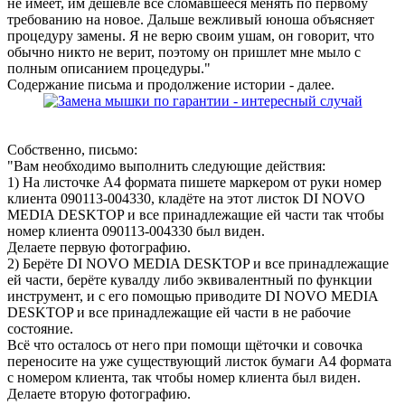
не имеет, им дешевле все сломавшееся менять по первому
требованию на новое. Дальше вежливый юноша объясняет
процедуру замены. Я не верю своим ушам, он говорит, что
обычно никто не верит, поэтому он пришлет мне мыло с
полным описанием процедуры."
Содержание письма и продолжение истории - далее.
Собственно, письмо:
"Вам необходимо выполнить следующие действия:
1) На листочке А4 формата пишете маркером от руки номер
клиента 090113-004330, кладёте на этот листок DI NOVO
MEDIA DESKTOP и все принадлежащие ей части так чтобы
номер клиента 090113-004330 был виден.
Делаете первую фотографию.
2) Берёте DI NOVO MEDIA DESKTOP и все принадлежащие
ей части, берёте кувалду либо эквивалентный по функции
инструмент, и с его помощью приводите DI NOVO MEDIA
DESKTOP и все принадлежащие ей части в не рабочие
состояние.
Всё что осталось от него при помощи щёточки и совочка
переносите на уже существующий листок бумаги А4 формата
с номером клиента, так чтобы номер клиента был виден.
Делаете вторую фотографию.