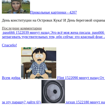
Прикольные картинки - 4207
День конституции на Островах Кука! И День береговой охраны 
Последние комментарии
pass666
1522039 минут назад
Это всё моя жена писала
pass666
затрагивать чувствительных тем, ибо сейчас это красный фла
Спасибо!
Всем добра
Flint
1522090 минут назад
От 
за эту парашу? дайте 6!)
xexun
1522180 минут на