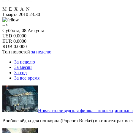
M_E_X_A_N
1 марта 2010 23:30
-->
Суббота, 08 Августа
USD
0.0000
EUR
0.0000
RUB
0.0000
Топ новостей
за неделю
За неделю
За месяц
За год
За все время
Новая голливудская фишка – коллекционные в
Вообще вёдра для попкорна (Popcorn Bucket) в кинотеатрах вс