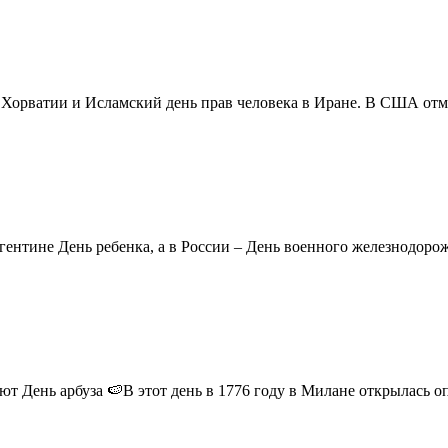
в Хорватии и Исламский день прав человека в Иране. В США отм
ентине День ребенка, а в России – День военного железнодорожн
 День арбуза 🍉В этот день в 1776 году в Милане открылась опер