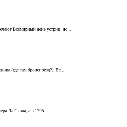
ечают Всемирный день устриц, но...
ика (где там бронепоезд?). Вс...
а Ла Скала, а в 1795...