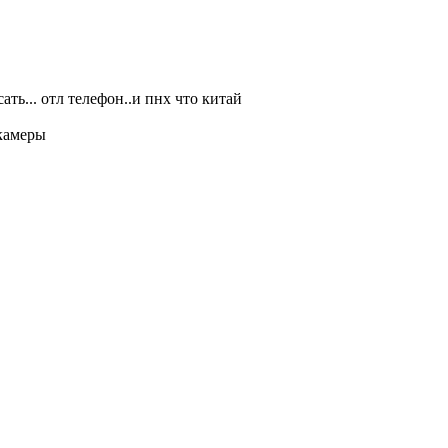
ть... отл телефон..и пнх что китай
 камеры