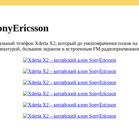
onyEricsson
ьный телефон Xderia X2, который до умопомрачения похож на о
виатурой, большим экраном и встроенным FM радиоприемником. 