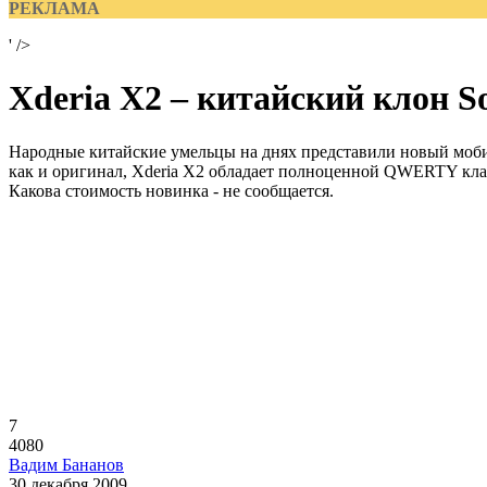
РЕКЛАМА
' />
Xderia X2 – китайский клон S
Народные китайские умельцы на днях представили новый мобил
как и оригинал, Xderia X2 обладает полноценной QWERTY кла
Какова стоимость новинка - не сообщается.
7
4080
Вадим Бананов
30 декабря 2009