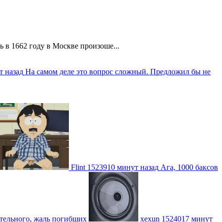
 в 1662 году в Москве произоше...
т назад
На самом деле это вопрос сложный. Предложил бы не
Flint
1523910 минут назад
Ага, 1000 баксов
ительного, жаль погибших
xexun
1524017 минут