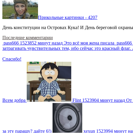
Прикольные картинки - 4207
День конституции на Островах Кука! И День береговой охраны 
Последние комментарии
pass666
1523852 минут назад
Это всё моя жена писала
pass666
затрагивать чувствительных тем, ибо сейчас это красный фла
Спасибо!
Всем добра
Flint
1523904 минут назад
От 
за эту парашу? дайте 6!)
xexun
1523994 минут на