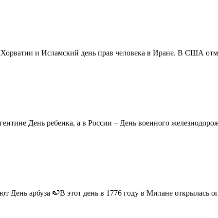
в Хорватии и Исламский день прав человека в Иране. В США отм
ентине День ребенка, а в России – День военного железнодорожн
 День арбуза 🍉В этот день в 1776 году в Милане открылась опер