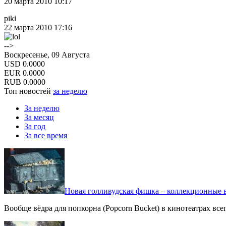
20 марта 2010 10:17
piki
22 марта 2010 17:16
-->
Воскресенье, 09 Августа
USD
0.0000
EUR
0.0000
RUB
0.0000
Топ новостей
за неделю
За неделю
За месяц
За год
За все время
Новая голливудская фишка – коллекционные в
Вообще вёдра для попкорна (Popcorn Bucket) в кинотеатрах вс