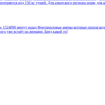
еряется под 150 кг тушей. Для азиатского региона норм, для шт
tw
1524090 минут назад
Фентаниловые амеры,которые пропагандир
рого уже встаёт на женщин. Бред какой то!