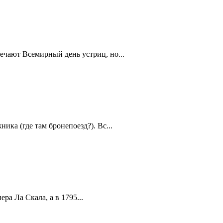
ечают Всемирный день устриц, но...
ика (где там бронепоезд?). Вс...
а Ла Скала, а в 1795...