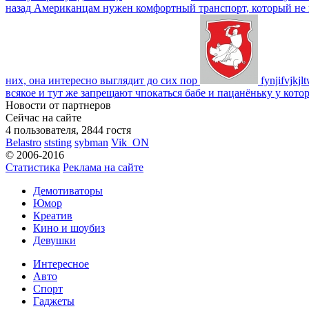
назад
Американцам нужен комфортный транспорт, который не пот
них, она интересно выглядит до сих пор
fynjifvjkjl
всякое и тут же запрещают чпокаться бабе и пацанёньку у кото
Новости от партнеров
Сейчас на сайте
4 пользователя, 2844 гостя
Belastro
ststing
sybman
Vik_ON
© 2006-2016
Статистика
Реклама на сайте
Демотиваторы
Юмор
Креатив
Кино и шоубиз
Девушки
Интересное
Авто
Спорт
Гаджеты