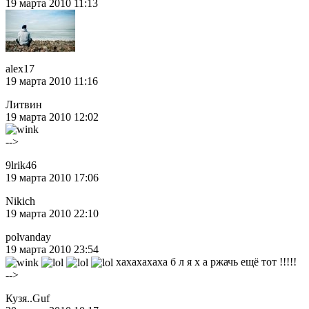
19 марта 2010 11:13
alex17
19 марта 2010 11:16
Литвин
19 марта 2010 12:02
-->
9lrik46
19 марта 2010 17:06
Nikich
19 марта 2010 22:10
polvanday
19 марта 2010 23:54
хахахахаха б л я х а ржачь ещё тот !!!!!
-->
Кузя..Guf