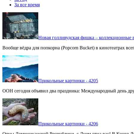
За все время
Новая голливудская фишка – коллекционные в
Вообще вёдра для попкорна (Popcorn Bucket) в кинотеатрах вс
Прикольные картинки - 4205
ООН сегодня объявил два праздника: Международный день дру
Прикольные картинки - 4206
Отцы Доминиканской Республики, с Днем отца вас! В Конго Де