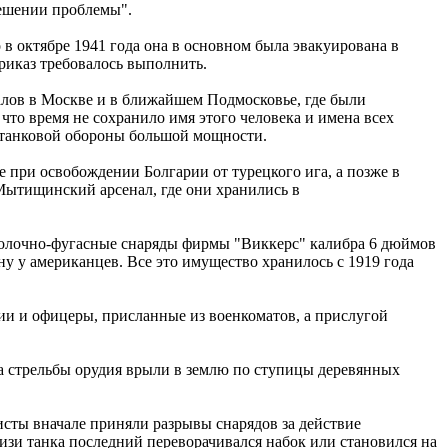
решении проблемы".
 в октябре 1941 года она в основном была эвакуирована в
риказ требовалось выполнить.
алов в Москве и в ближайшем Подмосковье, где были
то время не сохранило имя этого человека и имена всех
вотанковой обороны большой мощности.
 при освобождении Болгарии от турецкого ига, а позже в
 Мытищинский арсенал, где они хранились в
сколочно-фугасные снаряды фирмы "Виккерс" калибра 6 дюймов
ну у американцев. Все это имущество хранилось с 1919 года
ии и офицеры, присланные из военкоматов, а прислугой
тва стрельбы орудия врыли в землю по ступицы деревянных
исты вначале приняли разрывы снарядов за действие
изи танка последний переворачивался набок или становился на