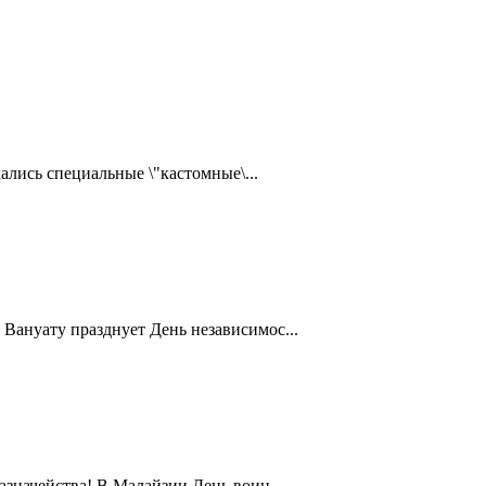
ались специальные \"кастомные\...
Вануату празднует День независимос...
значейства! В Малайзии День воин...