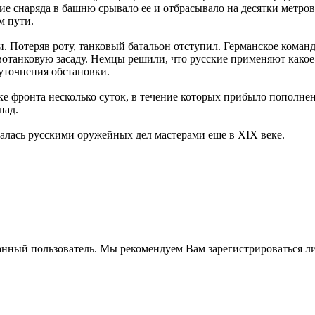
ание снаряда в башню срывало ее и отбрасывало на десятки метр
м пути.
. Потеряв роту, танковый батальон отступил. Германское кома
ивотанковую засаду. Немцы решили, что русские применяют како
уточнения обстановки.
ке фронта несколько суток, в течение которых прибыло пополнен
пад.
овалась русскими оружейных дел мастерами еще в XIX веке.
анный пользователь. Мы рекомендуем Вам зарегистрироваться ли