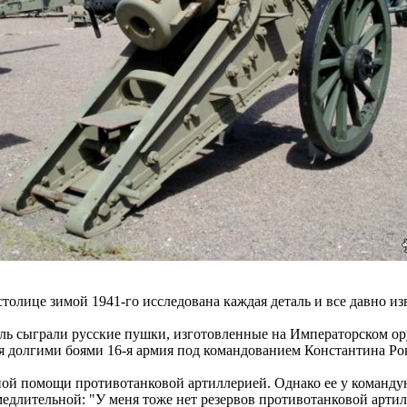
столице зимой 1941-го исследована каждая деталь и все давно изв
ль сыграли русские пушки, изготовленные на Императорском ору
ая долгими боями 16-я армия под командованием Константина Ро
очной помощи противотанковой артиллерией. Однако ее у команду
длительной: "У меня тоже нет резервов противотанковой артил