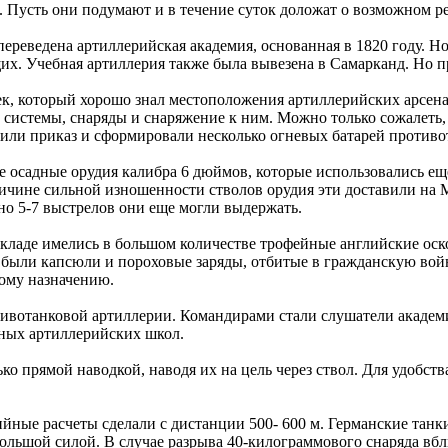
. Пусть они подумают и в течение суток доложат о возможном 
ереведена артиллерийская академия, основанная в 1820 году. Но
их. Учебная артиллерия также была вывезена в Самарканд. Но п
ек, который хорошо знал местоположения артиллерийских арсен
истемы, снаряды и снаряжение к ним. Можно только сожалеть, ч
лнили приказ и сформировали несколько огневых батарей проти
 осадные орудия калибра 6 дюймов, которые использовались еще
причине сильной изношенности стволов орудия эти доставили на
 но 5-7 выстрелов они еще могли выдержать.
 складе имелись в большом количестве трофейные английские о
же были капсюли и пороховые заряды, отбитые в гражданскую вой
мому назначению.
тивотанковой артиллерии. Командирами стали слушатели академ
ьных артиллерийских школ.
ко прямой наводкой, наводя их на цель через ствол. Для удобс
йные расчеты сделали с дистанции 500- 600 м. Германские танк
ольшой силой. В случае разрыва 40-килограммового снаряда вбл