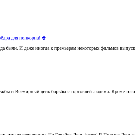
ёдра для попкорна! 🍿
егда были. И даже иногда к премьерам некоторых фильмов выпуск
жбы и Всемирный день борьбы с торговлей людьми. Кроме того 
нь начала революции. На Гавайях День флага! В Польше День ка