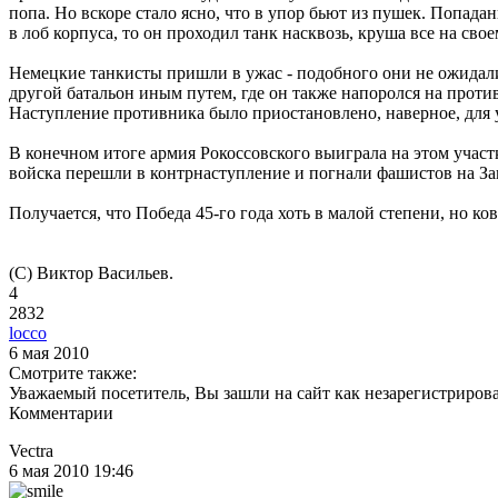
попа. Но вскоре стало ясно, что в упор бьют из пушек. Попад
в лоб корпуса, то он проходил танк насквозь, круша все на свое
Немецкие танкисты пришли в ужас - подобного они не ожидали
другой батальон иным путем, где он также напоролся на прот
Наступление противника было приостановлено, наверное, для 
В конечном итоге армия Рокоссовского выиграла на этом участ
войска перешли в контрнаступление и погнали фашистов на За
Получается, что Победа 45-го года хоть в малой степени, но к
(С) Виктор Васильев.
4
2832
locco
6 мая 2010
Смотрите также:
Уважаемый посетитель, Вы зашли на сайт как незарегистриров
Комментарии
Vectra
6 мая 2010 19:46