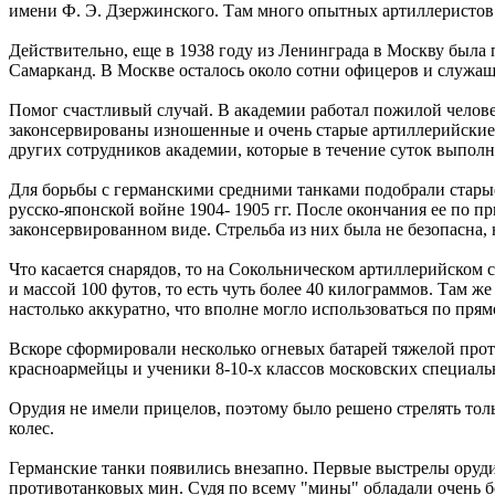
имени Ф. Э. Дзержинского. Там много опытных артиллеристов
Действительно, еще в 1938 году из Ленинграда в Москву была п
Самарканд. В Москве осталось около сотни офицеров и служащ
Помог счастливый случай. В академии работал пожилой челов
законсервированы изношенные и очень старые артиллерийские с
других сотрудников академии, которые в течение суток выпо
Для борьбы с германскими средними танками подобрали старые
русско-японской войне 1904- 1905 гг. После окончания ее по 
законсервированном виде. Стрельба из них была не безопасна,
Что касается снарядов, то на Сокольническом артиллерийском
и массой 100 футов, то есть чуть более 40 килограммов. Там 
настолько аккуратно, что вполне могло использоваться по пря
Вскоре сформировали несколько огневых батарей тяжелой про
красноармейцы и ученики 8-10-х классов московских специал
Орудия не имели прицелов, поэтому было решено стрелять толь
колес.
Германские танки появились внезапно. Первые выстрелы оруди
противотанковых мин. Судя по всему "мины" обладали очень б