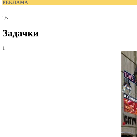
РЕКЛАМА
' />
Задачки
1