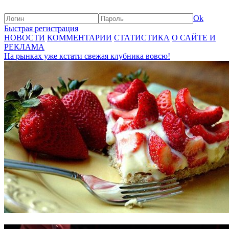
Ok
Быстрая регистрация
НОВОСТИ
КОММЕНТАРИИ
СТАТИСТИКА
О САЙТЕ И
РЕКЛАМА
На рынках уже кстати свежая клубника вовсю!