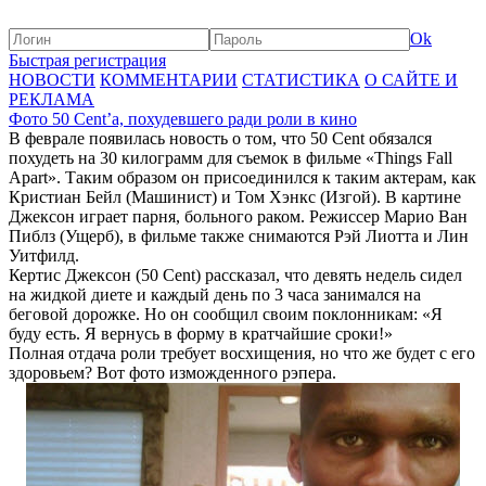
Ok
Быстрая регистрация
НОВОСТИ
КОММЕНТАРИИ
СТАТИСТИКА
О САЙТЕ И
РЕКЛАМА
Фото 50 Cent’а, похудевшего ради роли в кино
В феврале появилась новость о том, что 50 Cent обязался
похудеть на 30 килограмм для съемок в фильме «Things Fall
Apart». Таким образом он присоединился к таким актерам, как
Кристиан Бейл (Машинист) и Том Хэнкс (Изгой). В картине
Джексон играет парня, больного раком. Режиссер Марио Ван
Пиблз (Ущерб), в фильме также снимаются Рэй Лиотта и Лин
Уитфилд.
Кертис Джексон (50 Cent) рассказал, что девять недель сидел
на жидкой диете и каждый день по 3 часа занимался на
беговой дорожке. Но он сообщил своим поклонникам: «Я
буду есть. Я вернусь в форму в кратчайшие сроки!»
Полная отдача роли требует восхищения, но что же будет с его
здоровьем? Вот фото изможденного рэпера.