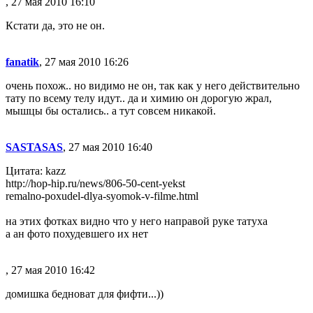
, 27 мая 2010 16:10
Кстати да, это не он.
fanatik
, 27 мая 2010 16:26
очень похож.. но видимо не он, так как у него действительно
тату по всему телу идут.. да и химию он дорогую жрал,
мышцы бы остались.. а тут совсем никакой.
SASTASAS
, 27 мая 2010 16:40
Цитата: kazz
http://hop-hip.ru/news/806-50-cent-yekst
remalno-poxudel-dlya-syomok-v-filme.html
на этих фотках видно что у него направой руке татуха
а ан фото похудевшего их нет
, 27 мая 2010 16:42
домишка бедноват для фифти...))