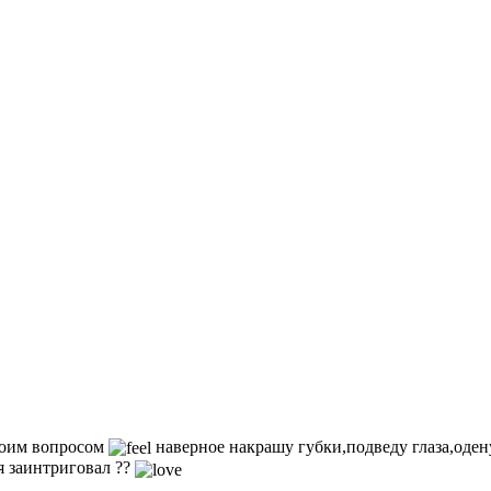
воим вопросом
наверное накрашу губки,подведу глаза,оден
я заинтриговал ??