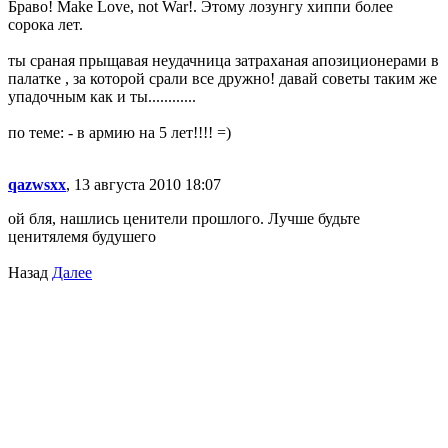
Браво! Make Love, not War!. Этому лозунгу хиппи более
сорока лет.
ты сраная прыщавая неудачница затраханая апозиционерами в
палатке , за которой срали все дружно! давай советы таким же
упадочным как и ты............
по теме: - в армию на 5 лет!!!! =)
qazwsxx
, 13 августа 2010 18:07
ой бля, нашлись ценители прошлого. Лучше будьте
ценитялемя будушего
Назад
Далее