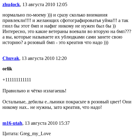
zhu4ock
, 13 августа 2010 12:05
нормально по-моему ))) и сразу сколько внимания
привлекли!!!! и желающих сфотографироватья уйма!!! а так
гнил бы этот бмп и нафиг никому не нужен был бы ))
Интересно, это какие ветераны воевали во вторую на бмп???
а вы, которые называете их ублюдками сами занете свою
историю? а розовый бмп - это креатив что надо )))
Chuvak
, 13 августа 2010 12:20
orlik
+111111111111
Правильно и чётко излагаешь!
Остальные, дебилы е..льники покрасьте в розовый цвет! Они
никому нах.. не нужны, зато креатив, что надо!
m16-utah
, 13 августа 2010 15:37
Цитата: Greg_my_Love