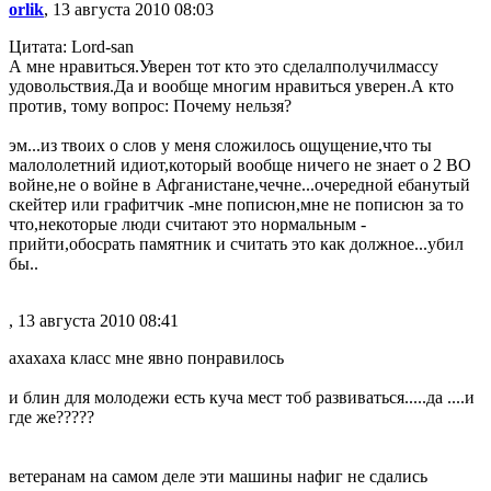
orlik
, 13 августа 2010 08:03
Цитата: Lord-san
А мне нравиться.Уверен тот кто это сделалполучилмассу
удовольствия.Да и вообще многим нравиться уверен.А кто
против, тому вопрос: Почему нельзя?
эм...из твоих о слов у меня сложилось ощущение,что ты
малололетний идиот,который вообще ничего не знает о 2 ВО
войне,не о войне в Афганистане,чечне...очередной ебанутый
скейтер или графитчик -мне по
писюн
,мне не по
писюн
за то
что,некоторые люди считают это нормальным -
прийти,обосрать памятник и считать это как должное...убил
бы..
, 13 августа 2010 08:41
ахахаха класс мне явно понравилось
и блин для молодежи есть куча мест тоб развиваться.....да ....и
где же?????
ветеранам на самом деле эти машины нафиг не сдались