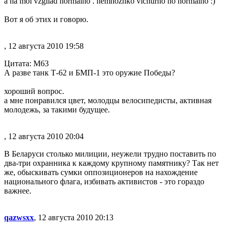
a na moi vzgliad normalno . nemnozhko vichurno no normalno :)
Вот я об этих и говорю.
, 12 августа 2010 19:58
Цитата: М63
А разве танк Т-62 и БМП-1 это оружие Победы?
хороший вопрос.
а мне понравился цвет, молодцы велосипедисты, активная
молодежь, за такими будущее.
, 12 августа 2010 20:04
В Беларуси столько милиции, неужели трудно поставить по
два-три охранника к каждому крупному памятнику? Так нет
же, обыскивать сумки оппозиционеров на нахождение
национального флага, избивать активистов - это гораздо
важнее.
qazwsxx
, 12 августа 2010 20:13