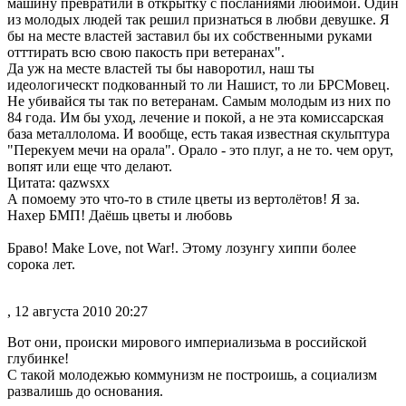
машину превратили в открытку с посланиями любимой. Один
из молодых людей так решил признаться в любви девушке. Я
бы на месте властей заставил бы их собственными руками
отттирать всю свою пакость при ветеранах".
Да уж на месте властей ты бы наворотил, наш ты
идеологическт подкованный то ли Нашист, то ли БРСМовец.
Не убивайся ты так по ветеранам. Самым молодым из них по
84 года. Им бы уход, лечение и покой, а не эта комиссарская
база металлолома. И вообще, есть такая известная скульптура
"Перекуем мечи на орала". Орало - это плуг, а не то. чем орут,
вопят или еще что делают.
Цитата: qazwsxx
А помоему это что-то в стиле цветы из вертолётов! Я за.
Нахер БМП! Даёшь цветы и любовь
Браво! Make Love, not War!. Этому лозунгу хиппи более
сорока лет.
, 12 августа 2010 20:27
Вот они, происки мирового империализьма в российской
глубинке!
С такой молодежью коммунизм не построишь, а социализм
развалишь до основания.