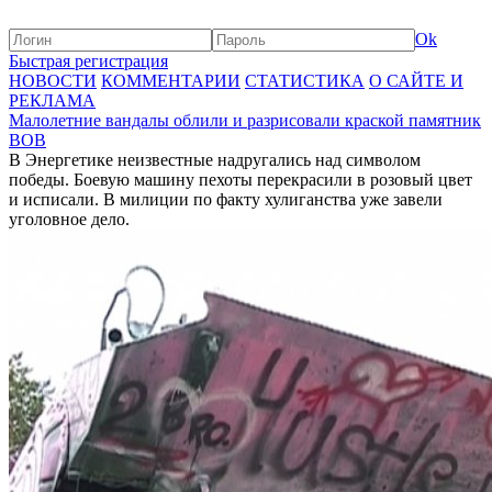
Ok
Быстрая регистрация
НОВОСТИ
КОММЕНТАРИИ
СТАТИСТИКА
О САЙТЕ И
РЕКЛАМА
Малолетние вандалы облили и разрисовали краской памятник
ВОВ
В Энергетике неизвестные надругались над символом
победы. Боевую машину пехоты перекрасили в розовый цвет
и исписали. В милиции по факту хулиганства уже завели
уголовное дело.