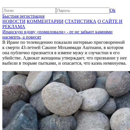
Ok
Быстрая регистрация
НОВОСТИ
КОММЕНТАРИИ
СТАТИСТИКА
О САЙТЕ И
РЕКЛАМА
Иранскую вдову «помиловали» - ее не забьют камнями
насмерть, а повесят
В Иране по телевидению показали интервью приговоренной
к смерти 43-летней Сакине Мохаммади Аштиани, в котором
она публично признается в измене мужу и соучастии в его
убийстве. Адвокат женщины утверждает, что признание у нее
выбили в тюрьме пытками, и опасается, что казнь неминуема.