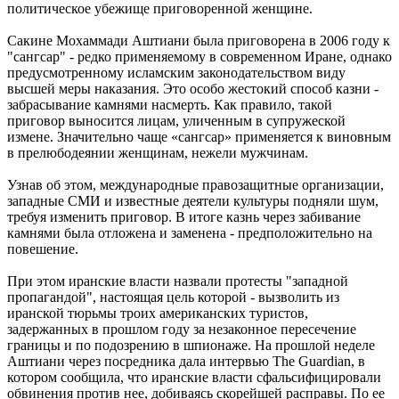
политическое убежище приговоренной женщине.
Сакине Мохаммади Аштиани была приговорена в 2006 году к
"сангсар" - редко применяемому в современном Иране, однако
предусмотренному исламским законодательством виду
высшей меры наказания. Это особо жестокий способ казни -
забрасывание камнями насмерть. Как правило, такой
приговор выносится лицам, уличенным в супружеской
измене. Значительно чаще «сангсар» применяется к виновным
в прелюбодеянии женщинам, нежели мужчинам.
Узнав об этом, международные правозащитные организации,
западные СМИ и известные деятели культуры подняли шум,
требуя изменить приговор. В итоге казнь через забивание
камнями была отложена и заменена - предположительно на
повешение.
При этом иранские власти назвали протесты "западной
пропагандой", настоящая цель которой - вызволить из
иранской тюрьмы троих американских туристов,
задержанных в прошлом году за незаконное пересечение
границы и по подозрению в шпионаже. На прошлой неделе
Аштиани через посредника дала интервью The Guardian, в
котором сообщила, что иранские власти сфальсифицировали
обвинения против нее, добиваясь скорейшей расправы. По ее