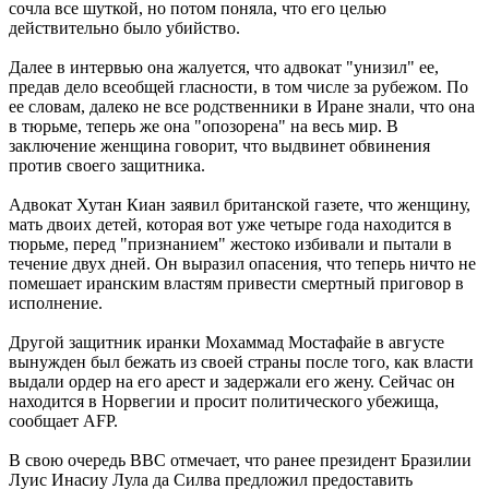
сочла все шуткой, но потом поняла, что его целью
действительно было убийство.
Далее в интервью она жалуется, что адвокат "унизил" ее,
предав дело всеобщей гласности, в том числе за рубежом. По
ее словам, далеко не все родственники в Иране знали, что она
в тюрьме, теперь же она "опозорена" на весь мир. В
заключение женщина говорит, что выдвинет обвинения
против своего защитника.
Адвокат Хутан Киан заявил британской газете, что женщину,
мать двоих детей, которая вот уже четыре года находится в
тюрьме, перед "признанием" жестоко избивали и пытали в
течение двух дней. Он выразил опасения, что теперь ничто не
помешает иранским властям привести смертный приговор в
исполнение.
Другой защитник иранки Мохаммад Мостафайе в августе
вынужден был бежать из своей страны после того, как власти
выдали ордер на его арест и задержали его жену. Сейчас он
находится в Норвегии и просит политического убежища,
сообщает AFP.
В свою очередь BBC отмечает, что ранее президент Бразилии
Луис Инасиу Лула да Силва предложил предоставить