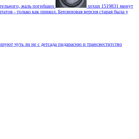
ительного, жаль погибших
xexun
1519831 минут
атов - только как прикол. Бензиновая версия старая была у
уют чуть ли не с детсада пидарасню и трансвеститство