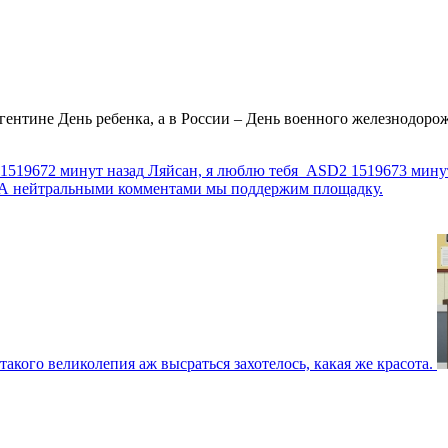
ентине День ребенка, а в России – День военного железнодорожн
1519672 минут назад
Ляйсан, я люблю тебя
ASD2
1519673 мину
г. А нейтральными комментами мы поддержим площадку.
такого великолепия аж высраться захотелось, какая же красота.