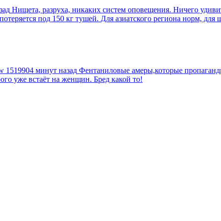
зад
Нищета, разруха, никаких систем оповещения. Ничего удив
еряется под 150 кг тушей. Для азиатского региона норм, для шт
tw
1519904 минут назад
Фентаниловые амеры,которые пропагандир
рого уже встаёт на женщин. Бред какой то!