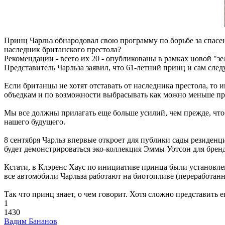
Принц Чарльз обнародовал свою программу по борьбе за спасе
наследник британского престола?
Рекомендации - всего их 20 - опубликованы в рамках новой "з
Представитель Чарльза заявил, что 61-летний принц и сам след
Если британцы не хотят отставать от наследника престола, то
объедкам и по возможности выбрасывать как можно меньше про
Мы все должны прилагать еще больше усилий, чем прежде, чтоб
нашего будущего.
8 сентября Чарльз впервые откроет для публики сады резиденций
будет демонстрироваться эко-коллекция Эммы Уотсон для бренда
Кстати, в Клэренс Хаус по инициативе принца были установлен
все автомобили Чарльза работают на биотопливе (переработан
Так что принц знает, о чем говорит. Хотя сложно представить
1
1430
Вадим Бананов