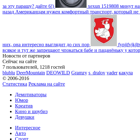
за эту парашу? дайте 6!)
xexun
1519808 минут на
назад
Американцам нужен комфортный транспорт, который не пот
них, она интересно выглядит до сих пор
fynjifvjkjl
всякое и тут же запрещают чпокаться бабе и пацанёньку у кото
Новости от партнеров
Сейчас на сайте
7 пользователей, 1218 гостей
blublu
DeerMountain
DEOWILD
Gramzy
s_dralov
vader
какула
© 2006-2016
Статистика
Реклама на сайте
Демотиваторы
Юмор
Креатив
Кино и шоубиз
Девушки
Интересное
Авто
Спорт