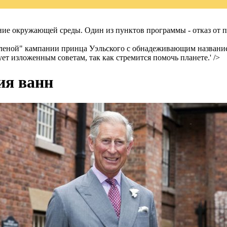
ние окружающей среды. Один из пунктов программы - отказ от п
еленой" кампании принца Уэльского с обнадеживающим названием
ует изложенным советам, так как стремится помочь планете.' />
ия ванн