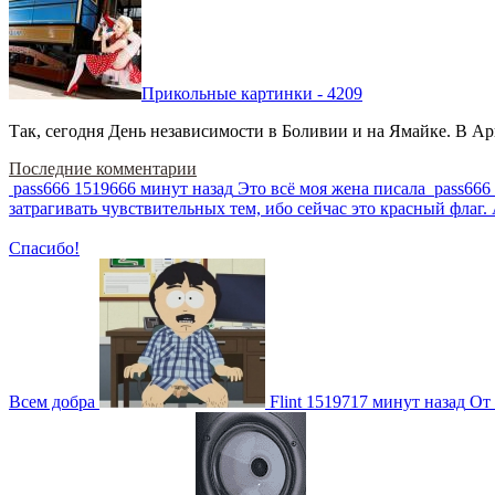
Прикольные картинки - 4209
Так, сегодня День независимости в Боливии и на Ямайке. В Арг
Последние комментарии
pass666
1519666 минут назад
Это всё моя жена писала
pass666
затрагивать чувствительных тем, ибо сейчас это красный фла
Спасибо!
Всем добра
Flint
1519717 минут назад
От 