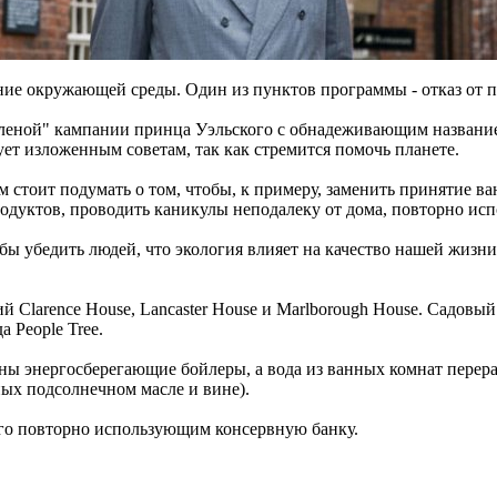
ние окружающей среды. Один из пунктов программы - отказ от п
еленой" кампании принца Уэльского с обнадеживающим названием
ует изложенным советам, так как стремится помочь планете.
 им стоит подумать о том, чтобы, к примеру, заменить принятие
дуктов, проводить каникулы неподалеку от дома, повторно испо
ы убедить людей, что экология влияет на качество нашей жизни 
 Clarence House, Lancaster House и Marlborough House. Садовый 
 People Tree.
ы энергосберегающие бойлеры, а вода из ванных комнат перераб
ных подсолнечном масле и вине).
 его повторно использующим консервную банку.