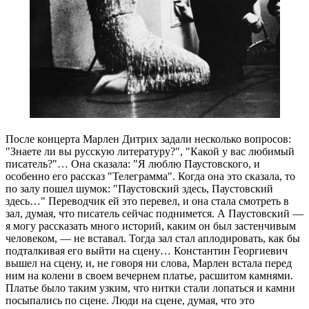
После концерта Марлен Дитрих задали несколько вопросов:
"Знаете ли вы русскую литературу?", "Какой у вас любимый
писатель?"… Она сказала: "Я люблю Паустовского, и
особенно его рассказ "Телеграмма". Когда она это сказала, то
по залу пошел шумок: "Паустовский здесь, Паустовский
здесь…" Переводчик ей это перевел, и она стала смотреть в
зал, думая, что писатель сейчас поднимется. А Паустовский —
я могу рассказать много историй, каким он был застенчивым
человеком, — не вставал. Тогда зал стал аплодировать, как бы
подталкивая его выйти на сцену… Константин Георгиевич
вышел на сцену, и, не говоря ни слова, Марлен встала перед
ним на колени в своем вечернем платье, расшитом камнями.
Платье было таким узким, что нитки стали лопаться и камни
посыпались по сцене. Люди на сцене, думая, что это